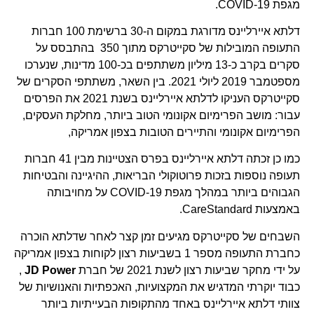
מגפת COVID-19.
דלתא איירליינס מדורגת במקום ה-30 ברשימת 100 חברות
התעופה המובילות של סקייטרקס מתוך 350 בהתבסס על
סקרים בקרב כ-13 מיליון משתתפים בכ-100 מדינות, שנערכו
מספטמבר 2019 ליולי 2021. בין השאר, משתתפי הסקרים של
סקייטרקס העניקו לדלתא איירליינס בשנת 2021 את הפרסים
עבור: מושב הפרימיום אקונומי הטוב ביותר, מחלקת העסקים,
הפרימיום אקונומי והתיירים הטובות בצפון אמריקה,
כמו כן זכתה דלתא איירליינס בפרס הצטיינות מבין 41 חברות
תעופה נוספות בזכות פרוטוקולי הבריאות, ההיגיינה והבטיחות
הגבוהים ביותר במהלך מגפת COVID-19 על מחויבותה
באמצעות CareStandard.
השבחים של סקייטרקס מגיעים זמן קצר לאחר שדלתא הוכרה
כחברת התעופה מספר 1 בשביעות רצון לקוחות בצפון אמריקה
על ידי מחקר שביעות רצון לשנת 2021 של חברת
JD Power
,
כבוד יוקרתי המדגיש את המקצועיות, האכפתיות והאנושיות של
צוותי דלתא איירליינס באחד מהתקופות הבעייתיות ביותר