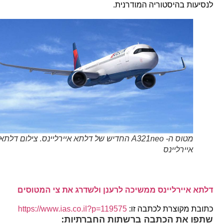
לנסיעות בהיסטוריה המודרנית.
מטוס ה- A321neo החדיש של דלתא איירליינס. צילום דלתא
איירליינס
דלתא איירליינס ממשיכה לרענן ולשדרג את צי המטוסים
כתובת מקוצרת לכתבה זו:
https://www.ias.co.il?p=119575
שתפו את הכתבה ברשתות החברתיות: