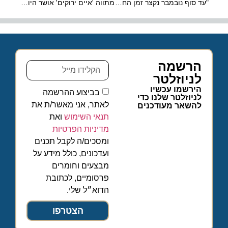
"עד סוף נובמבר נקצר זמן החזרת הכספים לביטול טיסה מ-90 ל-30 יום"
מתווה 'איים ירוקים' אושר היום בממשלה
הרשמה
לניוזלטר
הירשמו עכשיו
בביצוע ההרשמה
לניוזלטר שלנו כדי
לאתר, אני מאשר/ת את
להשאר מעודכנים
תנאי השימוש
ואת
מדיניות הפרטיות
ומסכים/ה לקבל תכנים
ועדכונים, כולל מידע על
מבצעים וחומרים
פרסומיים, לכתובת
הדוא״ל שלי.
הצטרפו