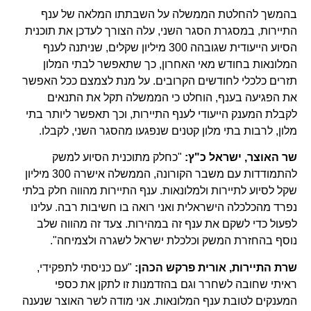
בהמשך להחלטת הממשלה על השבתתו המלאה של ענף
התיירות, במסגרת הסגר השני, עלה הצורך לעדכן את תוכנית
הסיוע הייעודית שגובהה 300 מיליון שקלים, שניתנה לענף
המלונאות בחודש מאי האחרון, כך שתאפשר לבתי המלון
תזרים כלכלי לחודשים הקרובים. על מנת לצמצם ככל האפשר
את הפגיעה בענף, הוחלט כי הממשלה תקל את התנאים
לקבלת המענק הייעודי לענף התיירות, וכך תאפשר ליותר בתי
מלון, לרבות בתי מלון קטנים שנפגעו מהסגר השני, לקבלו.
שר האוצר, ישראל כ"ץ:
"כחלק מתוכנית הסיוע למשק
להתמודדות עם משבר הקורונה, הממשלה אישרה 300 מיליון
שקל לסיוע לתיירות ולמלונאות. ענף התיירות מהווה חלק בלתי
נפרד מהכלכלה הישראלית ואני רואה בו חשיבות רבה. עלינו
לפעול כדי לשקם את ענף זה במהירות. צעד זה מהווה שלב
נוסף בהחזרת המשק וכלכלת ישראל לשגרה ולצמיחה".
שרת התיירות, אורית פרקש הכהן:
"עם כניסתי לתפקידי,
ראיתי שחובה לשחרר וגם בהזדמנות זו לתקן את כספי
המענקים לטובת ענף המלונאות. אני מודה לשר האוצר שנענה