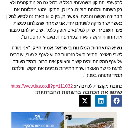
לבקשתי. התיקון משמעותי בגלל שיכלול גם מלונות קטנים ולא
רק רשתות ומלונות חזקים. כמו כן, התיקון ימנע ממלונות את
הבחירה הקשה והבלתי אפשרית, בין סיוע בארנונה לסיוע למלון
כאשר יש הצדקה לשניהם יחד. אני שמחה שהצלחנו לעשות
צעד חשוב זה, שיתן למלונאים אופק כלכלי, שיסייע להם לעבור
את החורף הקשה שעוד צפוי ויפחית מעט את הפסדם".
נשיא התאחדות המלונות בישראל, אמיר חייק:
"אני מודה
לשרי האוצר והתיירות על הנכונות לסיוע לענף. לצערי, עוברים
על ענף המלונות ימים קשים והאופק אינו ברור. תמיד מעודד
לדעת כי שר האוצר ושרת התיירות מבינים את הקושי ודלתם
תמיד פתוחה בפנינו".
כתובת מקוצרת לכתבה זו:
https://www.ias.co.il?p=111032
שתפו את הכתבה ברשתות החברתיות: