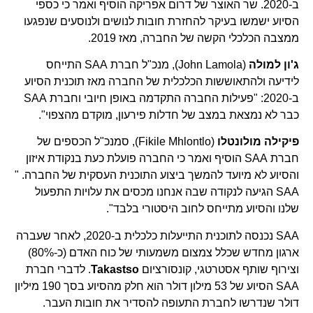
ב-2020. שר האוצר של דרום אפריקה הוסיף ואמר כי כספי
הסיוע ישמשו בעיקר להחזרת חובות לנושים ולנוסעים שנפגעו
ממצבה הכלכלי הקשה של החברה, מאז 2019.
ג'ון למולה
(John Lamola), מנכ"ל חברת SAA התייחס
לידיעה ולהתאוששות הכלכלית של החברה מאז תוכנית הסיוע
ב-2020: "פעילות החברה התקדמה באופן חיובי וחברת SAA
כבר לא נמצאת במצב של חדלות פירעון, מוקדם מהצפוי".
פיקילה מולונטלו
(Fikile Mhlontlo), סמנכ"ל הכספים של
חברת SAA הוסיף ואמר כי החברה פועלת כעת בנקודת איזון
והסיוע לא מיועד להמשך ביצוע התוכנית העסקית של החברה. "
SAA הגיעה לנקודה שבה אנחנו מכסים את עלויות התפעול
שלנו והסיוע מתייחס לחוב היסטורי בלבד".
SAA נכנסה לתוכנית התייעלות כלכלית ב-2020, לאחר שעברה
ארגון מחדש שכלל צמצום משמעותי של כוח האדם (כ-80%)
וצירוף שותף אסטרטגי, קונסורציום
Takastso
. לדברי חברת
SAA הסיוע של 53 מילון דולר הוא חלק מהסיוע בסך 190 מיליון
דולר שנדרשו לחברת התעופה להסדיר את חובות העבר.