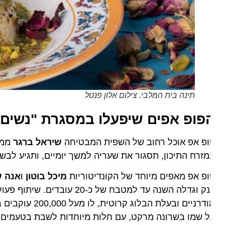
תינה בית המלבי. צילום אלון פנטל
פופ אפים שיפעלו במסגרת "נשים יוצ
ופ אפ אוכל רחוב של השפית המבטיחה
שיראל ברגר
זרח התיכון, תסגור את שעריה למשך יומיים, ותגיע לבשל ב
פ אפ מאפים מיוחד של הקונדיטוריות
מיכל בוטון
ו
אנה שפיר
 וגדלה השנה עד למטבח של כ-20 עובדים. שיתוף פעולה בין בלוגרית האוכל והבשלנית
רניים ובעלת הבלוג קרוטית, לו מעל 200,000 עוקבים באינסטגרם, והקונדיטור הבכיר
 שמו בשרונה מרקט, עם חלות מיוחדות לשבת בטעמים שונים