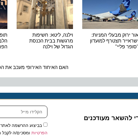
רוק מבעלי המניות:
וילנה, ליטא: חשיפות
תופסים כ
יר תצטרף למועדון
מרגשות בבית הכנסת
הלבנים 
 פליי"
הגדול של וילנה
הפרסאידים 
ה
האם האיחוד האירופי מעכב את הפטור 
להשאר מעודכנים
בביצוע ההרשמה לאתר, אני
הפרטיות
ומסכים/ה לקבל תכנים 