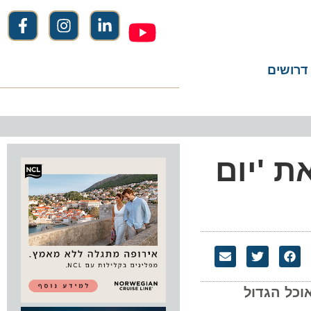
שים
'יום
 הגדול