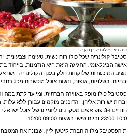
ינה פאי. צילום שירן כהן שי
טיבל קולינריה שכל כולו רוח נשית, טעימה וצבעונית, יתקי
ישה הבינלאומי. החגיגה הזאת היא הזדמנות, בייחוד בתקופ
שים המוכשרות שלוקחות חלק בענף הקולינריה הישראלית, ולש
חיות, בשלניות, אופות, ונשות אוכל מוכשרות מכל רחבי הא
סטיבל כולו מופק באווירה חברתית, ומיועד לתת במה וחשי
ברות ישירות אליהן, והדוכנים מוקמים עבורן ללא עלות. העי
23:00-1 וביום שישי בשעות 15:00-09:00.
 הפסטיבל מלווה חברת קיטשן ליין, שבונה את המטבחים ש