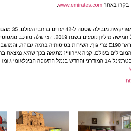
קרו באתר
www.emirates.com
.
קניה איירווייז, חברה בברית צוות סקיי, היא חברת תעופה 
מגפת הקורונה, חברת התעופה הטיסה מספר שיא של מעל חמישה מיליון נוסעים בשנת 2019. הצ
הכוללים את דגם הדגל שלה B787 דרימליינר ומטוסי אמבראר E190 צרי גוף. השירות בטיסותיה ברמה גב
ב הגוף נבחרו באופן עקבי להיות בדירוג בין 10 המובילים בעולם. קניה איירווייז מתגאה בכך שהיא נ
אפריקה לעולם, והעולם לאפריקה, באמצעות המרכז שלה בטרמינל 1A המודרני והחדש בנמל התעופה הבינלאומי