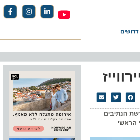
שים
וייז
 הנתיבים
ראשי