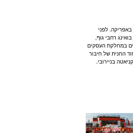
אפריקאית מובילה שטסה ל-42 יעדים ברחבי העולם, 35 מהם באפריקה. לפני
י שלה מורכב ממטוסי בואינג רחבי גוף,
והה, והמושבים במחלקת העסקים
מצאת בחוד החנית של חיבור
 ג'ומו קניאטה בניירובי.