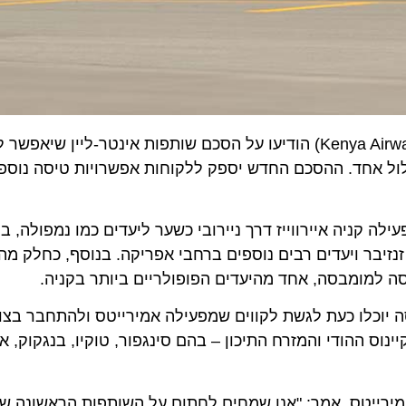
(Kenya Airways) הודיעו על הסכם שותפות אינטר-ליין שיאפשר ל
ד. ההסכם החדש יספק ללקוחות אפשרויות טיסה נוספות, כמ
 ל-28 יעדים בקווים שמפעילה קניה איירווייז דרך ניירובי כשער ליעדים כמו נמפולה, בנ
נזיבר ויעדים רבים נוספים ברחבי אפריקה. בנוסף, כחלק מההסכ
למומבסה, אחד מהיעדים הפופולריים ביותר בקניה.
ה יוכלו כעת לגשת לקווים שמפעילה אמירייטס ולהתחבר בצורה 
וס ההודי והמזרח התיכון – בהם סינגפור, טוקיו, בנגקוק, אחמ
יטס, אמר: "אנו שמחים לחתום על השותפות הראשונה שלנו 