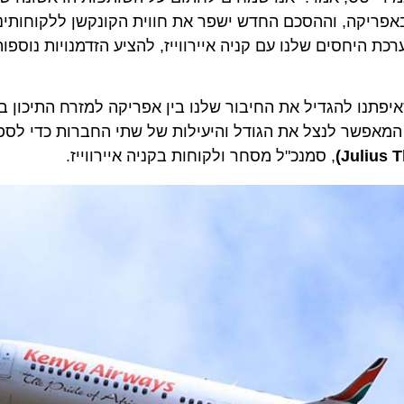
קה, וההסכם החדש ישפר את חווית הקונקשן ללקוחותינו ויס
חסים שלנו עם קניה איירווייז, להציע הזדמנויות נוספות ו
נו להגדיל את החיבור שלנו בין אפריקה למזרח התיכון באמ
פשר לנצל את הגודל והיעילות של שתי החברות כדי לספק ל
Juli
)
, סמנכ"ל מסחר ולקוחות בקניה איירווייז.