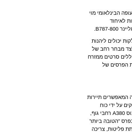
ות. הטיסה מנמל התעופה הבינלאומי מוי
איחוד
יכולים ליהנות
 מבחר רחב של
ו בקפידה, וכוללים סרטים ממזרח
פרסים של
מאפשרים תיירות
ל ידי כוח
עבודה נלהב עם עובדים מלמעלה מ-160 מדינות. אמירייטס מפעילה את הצי הגדול בעולם של מטוסי בואינג 777 ואיירבוס A380 רחבי גוף,
ב-A380 ,טרקלין במטוס, ומערכת הבידור Ice, שזכתה בפרס "הטובה ביותר
פליטות, צריכה