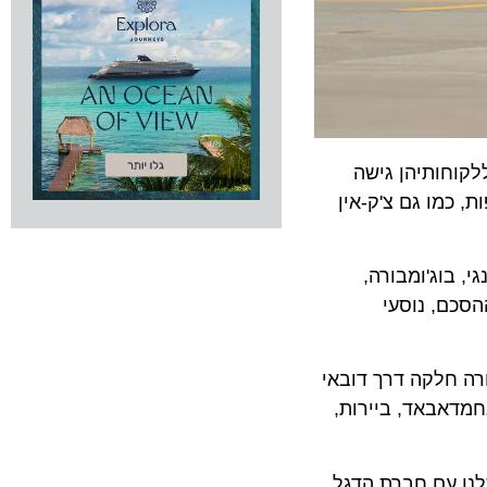
לקוחותיהן גישה
ו גם צ'ק-אין
גי, בוג'ומבורה,
ם, נוסעי
חלקה דרך דובאי
דאבאד, ביירות,
עם חברת הדגל