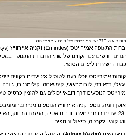
ואינג 777 של אמירייטס צילום יח"צ אמירייטס
ברות התעופה
אמירייטס
(Emirates) ו
קניה איירווייז
עדים חדשים עם הקווים של שתי החברות התעופה במסלול אח
בודה ישירות ליעדם הסופי.
לקוחות אמירייטס יוכלו כעת לטוס
גאלי, דזאודזי, לובומבאשי, קינשאסה, קילימנג'רו, ג'ובה, ז
ירייטס הנוסעים דרך דובאי יכולים גם להזמין כרטיס טיסה 
ופן דומה, נוסעי קניה איירווייז הנוסעים מניירובי ומומבס
ל-23 יעדים ברחבי מערב ודרום אסיה, המזרח הרחוק, האוקיינ
נג-קונג, ג'קרטה, סיאול ונוספים.
אן קזים (Adnan Kazim)
, המנהל המסחרי הראשי באמירי