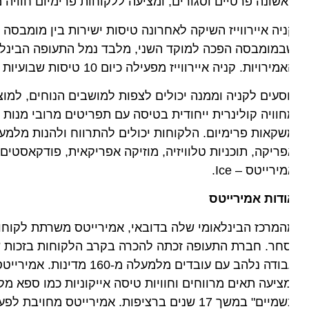
שונה פרטיים וסגורים, ומציעה ללקוחות פרימיום חוויה מע
מומבסה הפכה למוקד השני, מלבד נמל התעופה הבינלאומי ג'ו
רויות. קניה איירווייז מפעילה כיום 10 טיסות שבועיות לדובאי מניירובי באמצעות שילוב של מטוסי B737-800 ודרימליינר B787-800.
סעים לקניה וממנה יכולים לצפות למושבים הנוחים, למוצרים 
וויה קולינרית ייחודית בטיסה עם תפריטים מרובי מנות בהש
ריקה, תוכניות טלוויזיה, מוזיקה אפריקאית, פודקאסטים, מ
ירייטס – Ice.
דות אמירייטס
מרכז הבינלאומי שלה בדובאי, אמירייטס משרתת לקוחות בש
חר. חברת התעופה זכתה להכרה בקרב הלקוחות בזכות שירות
בשמיים" במשך 17 שנים ברציפות. אמירייטס מחו