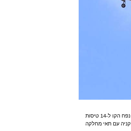
אמירייטס החלה את פעילותה בקניה עם השקת הטיסות בין ניירובי לדובאי בשנת 1995, ומאז היא הגדילה בהתמדה את נפח הקו ל-14 טיסות
ת קניה עם תאי מחלקה