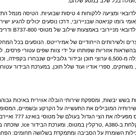
ולה בכל שלב במסע שלהם.
קניה איירווייז השיקה לאחרונה טיסות ישירות בין מומבסה לדובאי ומציעה ללקוחות 4 טיסות שבועי
מו קניאטה שבניירובי, דרכו נוסעים יכולים להגיע ישירות ל
ולשירותים הייחודיים של אמירייטס. הנוסעים בכל המחלקות 
ראות אזוריות שפותחו על ידי צוות שפים עטורי פרסים, לצד
משקאות פרימיום. הלקוחות יכולים להתרווח ולהנות מלמעלה מ-6,500 ערוצי תוכן ובידור גלובליים שנבחר
שחקים, ספרי אודיו ועוד שלל תוכן, במערכת הבידור עטורת ה
ש יבשות, ומספקת שירותי הובלה אווירית באיכות גבוהה ה
יה המובילים את התעשייה על הקרקע ובשמיים, המסופקים ע
ומציעה תאים מרווחים וחוויות טיסה אייקוניות כמו ספא מקלחת 
יבת לפעילות השומרת על הסביבה ומתמקדת בשלושה תחומים: הפחתת 