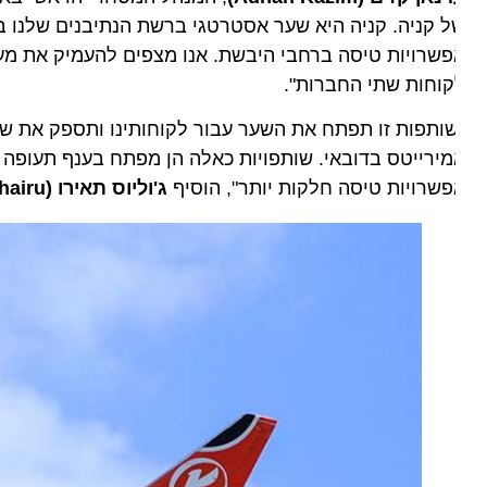
 קניה. קניה היא שער אסטרטגי ברשת הנתיבנים שלנו באפרי
שרויות טיסה ברחבי היבשת. אנו מצפים להעמיק את מערכת הי
וחות שתי החברות".
ותפות זו תפתח את השער עבור לקוחותינו ותספק את שאיפת
ירייטס בדובאי. שותפויות כאלה הן מפתח בענף תעופה המא
שרויות טיסה חלקות יותר", הוסיף
ג'וליוס תאירו (
us Thairu