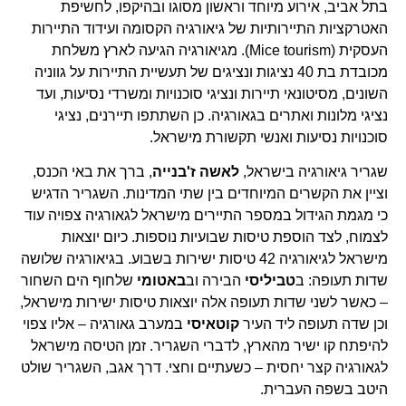
בתל אביב, אירוע מיוחד וראשון מסוגו ובהיקפו, לחשיפת
האטרקציות התיירותיות של גיאורגיה הקסומה ועידוד התיירות
העסקית (Mice tourism). מגיאורגיה הגיעה לארץ משלחת
מכובדת בת 40 נציגות ונציגים של תעשיית התיירות על גווניה
השונים, מסיטונאי תיירות ונציגי סוכנויות ומשרדי נסיעות, ועד
נציגי מלונות ואתרים בגאורגיה. כן השתתפו תיירנים, נציגי
סוכנויות נסיעות ואנשי תקשורת מישראל.
שגריר גיאורגיה בישראל,
לאשה ז'בנייה
, ברך את באי הכנס,
וציין את הקשרים המיוחדים בין שתי המדינות. השגריר הדגיש
כי מגמת הגידול במספר התיירים מישראל לגאורגיה צפויה עוד
לצמוח, לצד הוספת טיסות שבועיות נוספות. כיום יוצאות
מישראל לגיאורגיה 42 טיסות ישירות בשבוע. בגיאורגיה שלושה
שדות תעופה: ב
טביליסי
הבירה וב
באטומי
שלחוף הים השחור
– כאשר לשני שדות תעופה אלה יוצאות טיסות ישירות מישראל,
וכן שדה תעופה ליד העיר
קוטאיסי
במערב גאורגיה – אליו צפוי
להיפתח קו ישיר מהארץ, לדברי השגריר. זמן הטיסה מישראל
לגאורגיה קצר יחסית – כשעתיים וחצי. דרך אגב, השגריר שולט
היטב בשפה העברית.