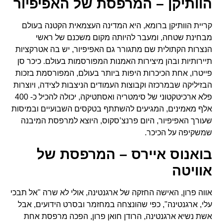
הוותיקן – המרפסת של האפיפיור
קריית הוותיקן ברומא, היא המדינה העצמאית הקטנה בעולם
מבחינת שטחה, ומעבר להיותה מקום משכנם של ראשי
הנצרות הקתולית שם מתגורר גם האפיפיור, יש בה אטרקציות
תיירותיות ובהן מיצירות האמנות המפורסמות בעולם. כיכר סן
פייטרו, אחת הכיכרות היפות ביותר בעולם, המפורסמת בזכות
הבזיליקה שבמרכזה וקבוצות העמודים הניצבות לצידה, ויוצרות
פלא ארכיטקטוני של סימטריה ואסתטיקה, יכולה להכיל כ- 400
אלף מאמינים, המגיעים להשתתף בטקסים השבועיים ובמיסות
שעורך האפיפיור, היום פרנצ’סקוס, היוצא למרפסת המיבנה
שמשקיפה על הכיכר.
בואנוס איירס – המרפסת של
אוויטה
אווה פרון, האישה החזקה של ארגנטינה, אולי לא שרה "אל תבכי
עלי, ארגנטינה", כפי שהונצחה במחזמר ובסרט הידועים, אבל
אשת נשיא ארגנטינה, הרודן חואן פרון, הפכה מרפסת אחת