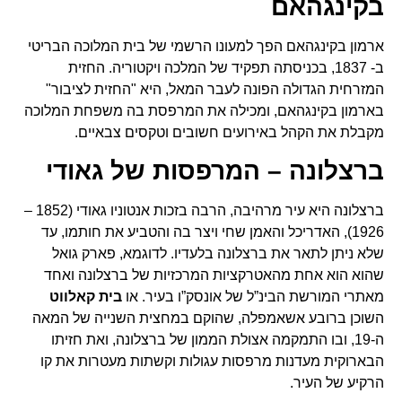
בקינגהאם
ארמון בקינגהאם הפך למעונו הרשמי של בית המלוכה הבריטי
ב- 1837, בכניסתה תפקיד של המלכה ויקטוריה. החזית
המזרחית הגדולה הפונה לעבר המאל, היא "החזית לציבור"
בארמון בקינגהאם, ומכילה את המרפסת בה משפחת המלוכה
מקבלת את הקהל באירועים חשובים וטקסים צבאיים.
ברצלונה – המרפסות של גאודי
ברצלונה היא עיר מרהיבה, הרבה בזכות אנטוניו גאודי (1852 –
1926), האדריכל והאמן שחי ויצר בה והטביע את חותמו, עד
שלא ניתן לתאר את ברצלונה בלעדיו. לדוגמא, פארק גואל
שהוא הוא אחת מהאטרקציות המרכזיות של ברצלונה ואחד
מאתרי המורשת הבינ”ל של אונסק”ו בעיר. או
בית קאלווט
השוכן ברובע אשאמפלה, שהוקם במחצית השנייה של המאה
ה-19, ובו התמקמה אצולת הממון של ברצלונה, ואת חזיתו
הבארוקית מעדנות מרפסות עגולות וקשתות מעטרות את קו
הרקיע של העיר.