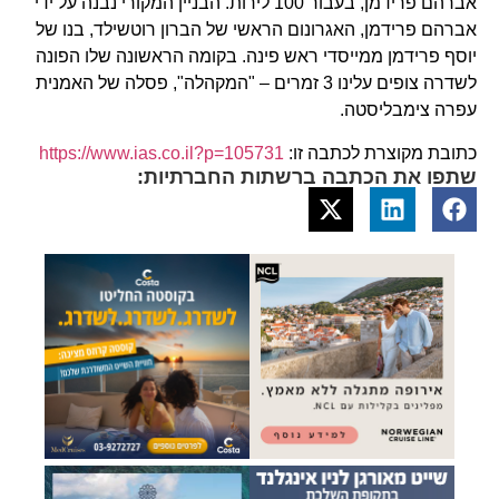
אברהם פרידמן, בעבור 100 לירות. הבניין המקורי נבנה על ידי
אברהם פרידמן, האגרונום הראשי של הברון רוטשילד, בנו של
יוסף פרידמן ממייסדי ראש פינה. בקומה הראשונה שלו הפונה
לשדרה צופים עלינו 3 זמרים – "המקהלה", פסלה של האמנית
עפרה צימבליסטה.
כתובת מקוצרת לכתבה זו:
https://www.ias.co.il?p=105731
שתפו את הכתבה ברשתות החברתיות: