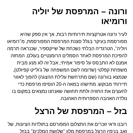
ורונה – המרפסת של יוליה
ורומיאו
לעיר ורונה אטרקציות תירותיות רבות, אך אין ספק שהיא
מפורסמת בעיקר בגלל סצנת המרפסת המפורסמת, מ"רומיאו
ויוליה", הטרגדיה הבלתי נשכחת של שייקספיר, שכנראה תרמה
להפיכת המרפסת לאחד הסמלים הרומנטיים בעולם. המחזה
אמנם לא התבסס על סיפור אמיתי, אבל זה לא מנע מבית
משפחת קפלטי (שדומה לשם המשפחה של ג'ולייט קפיולט),
שנמצא בוורונה (שם מתרחשת עלילת ההצגה) להפוך לאזור
תיירותי מבוקש. מתישהו במאה ה-20 הוסיפו מרפסת כדי
להעצים את החוויה ולתת תחושה שאנחנו נמצאים במקום בו
נולדה האהבה הספרותית האהובה.
בזל – המרפסת של הרצל
רובנו ודאי זוכרים את התצלום המפורסם בתולדות הציונות, של
זאב בנימין הרצל במרפסת מלון "שלושת המלכים" בבזל