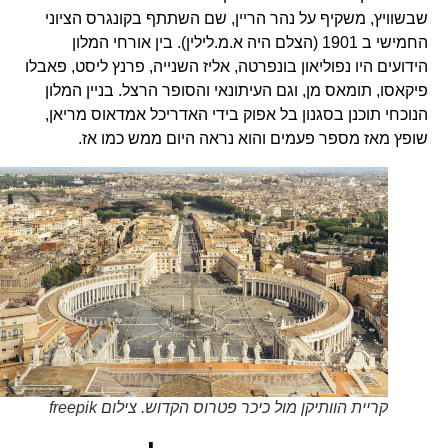
שבשוויץ, משקיף על נהר הריין, שם השתתף בקונגרס הציוני
החמישי ב 1901 (הצלם היה א.מ.לילין). בין אורחי המלון
הידועים היו נפוליאון בונפרטה, אליז השנייה, פרנץ ליסט, פאבלו
פיקאסו, תומאס מן, וגם העיתונאי והסופר הרצל. בניין המלון
הנוכחי תוכנן בסגנון בל אפוק בידי האדריכל אמדאוס מריאן,
שופץ מאז מספר פעמים והוא נראה היום ממש כמו אז.
קריית הוותיקן מול כיכר פטרוס הקדוש. צילום freepik