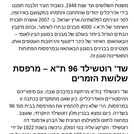
משנות השלושים ועד שנת 1948, כשבתי העיר הלבנה תוכננו
בידי אדריכלים יהודים שהתחנכו והתמחו במקצועם באירופה,
לפני הגירתם לפלשתינה-ארץ ישראל. ב- 2007 אושרה תוכנית
השימור של ת"א ו- 4000 מבנים נבחרו לשימור, ובהם מיקבץ
הבתים הגדול ביותר בעולם של מבנים בסגנון הבין-לאומי –
הבאוהאוס. האיזור של כיכר דיזנגוף והרחובות העוטפים אותו,
מצטיינים בבנינים בסגנון הבאוהאוז ובמרפסות הפתוחות
המאפיינות סגנון זה.
שד' רוטשילד 96 ת"א – מרפסת
שלושת הזמרים
שד' רוטשילד בת"א מרתקת במיבנים שבה, עם סיפוריהם
ההיסטוריים והאדריכליים. כיון שאנו מתמקדים בכתבה זו
במרפסות, הרי שלא ניתן להחמיץ את המרפסת בבית מס' 96
בשדרה. כיום נמצא בבניין מלון רוטשילד היוקרתי, שעוצב
כמחווה לחזונו ולפעילותו הציונית של הברון אדמונד דה
רוטשילד. הקרקע עליה בנוי המלון, נרכשה בשנת 1922 על ידי