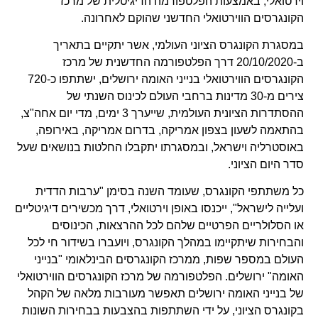
וירטואלי, באמצעות הפלטפורמה הדיגיטלית של מרכז
הקונגרסים הווירטואלי החדשני שהוקם לאחרונה.
במסגרת הקונגרס הציוני העולמי, אשר יתקיים בתאריך
ב-20/10/2020 דרך הפלטפורמה החדשנית של מרכז
הקונגרסים הווירטואלי בנייני האומה ירושלים, ישתתפו כ-720
צירים מ-30 מדינות ברחבי העולם לכינוס השנתי של
ההסתדרות הציונית העולמית, שייערך 3 ימים, מדי יום אחה"צ,
בהתאמה לשעון בצפון אמריקה, בדרום אמריקה, באירופה,
באוסטרליה וישראל, ובמסגרתו יתקבלו החלטות בנושאים שעל
סדר היום הציוני.
כל משתתפי הקונגרס, שעומד השנה בסימן "ערבות הדדית
ועלייה לישראל", ייכנסו באופן וירטואלי, דרך מכשירים דיגיטליים
או הסלולריים הפרטיים שלהם לכל ההרצאות, הכינוסים
והבחירות שיתקיימו במהלך הקונגרס, ויועברו בשידור חי לכל
העולם במספר שפות, ממרכז הקונגרסים הבינלאומי "בנייני
האומה" ירושלים. הפלטפורמה של מרכז הקונגרסים הווירטואלי
של בנייני האומה ירושלים תאפשר מעורבות מלאה של הקהל
בקונגרס הציוני, על ידי השתתפות בהצבעות בבחירות השונות