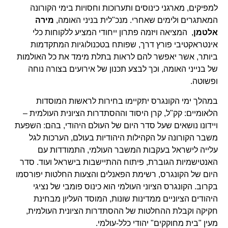
למפיקים, מארגני כינוסים ותערוכות וחסויות בימי הקורונה
המאתגרים ולימים שאחרי. מנכ"לית בניני האומה,
מירה
אלטמן
, המציאה ויזמה פתרון ייחודי המציע ללקוחות כלי
אינטראקטיבי פורץ דרך, שפותח בטכנולוגיות המתקדמות
ביותר, אשר יאפשר להם לראות בתלת מימד את כל האולמות
של בנייני האומה, וכך לבצע תכנון של אירועים בצורה נוחה
ופשוטה.
במהלך ימי הקונגרס יתקיימו בחירות לראשות המוסדות
הלאומיים: קק"ל, קרן היסוד וההסתדרות הציונית העולמית –
ויידונו נושאים שעל סדר היום של העולם היהודי, בהם: השפעת
משבר הקורונה על הקהילות היהודיות בעולם, הערכות לגל
עלייה לישראל בעקבות המשבר העולמי, התמודדות עם
האנטישמיות הגוברת, פיתוח ההתיישבות בישראל ועוד. סדר
היום של הקונגרס, רשימת הפאנלים והצעות החלטות יפורסמו
בקרוב. הקונגרס הציוני העולמי הוא כינוס פומבי של נציגי
היהודים הציוניים ממדינות שונות, המוסד העליון מבחינת
חקיקה וקבלת ההחלטות של ההסתדרות הציונית העולמית,
מעין "בית מחוקקים" יהודי כלל-עולמי.