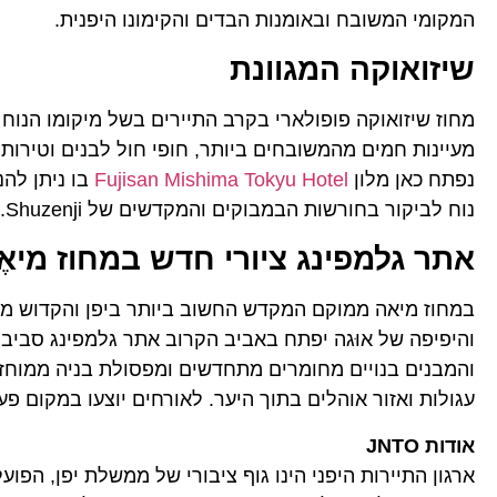
המקומי המשובח ובאומנות הבדים והקימונו היפנית.
שיזואוקה המגוונת
מחוז שיזואוקה פופולארי בקרב התיירים בשל מיקומו הנוח ל
מעיינות חמים מהמשובחים ביותר, חופי חול לבנים וטירות מ
נפתח כאן מלון
Fujisan Mishima Tokyu Hotel
בו ניתן להנ
נוח לביקור בחורשות הבמבוקים והמקדשים של Shuzenji.
אתר גלמפינג ציורי חדש במחוז מיאֶ
במחוז מיאה ממוקם המקדש החשוב ביותר ביפן והקדוש מכול
והיפיפה של אוּגה יפתח באביב הקרוב אתר גלמפינג סביב
והמבנים בנויים מחומרים מתחדשים ומפסולת בניה ממוחזרת.
עגולות ואזור אוהלים בתוך היער. לאורחים יוצעו במקום פע
אודות JNTO
ארגון התיירות היפני הינו גוף ציבורי של ממשלת יפן, הפ