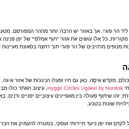
יד הר פוג'י, אך באזור יש הרבה יותר מההר המפורסם. מטעי 
קוריות, כל אלו עושים את אזור "חוף אמלפי" של יפן פנינה 
ות מנופים מרהיבים של הר פוג'י תוך רחצה בסאונת מעיינות 
ה
ם, מקדש איסֶה. כאן גם חיו ופעלו הנינג'ות של אזור איגה.
תי
Hygge Circles Ugakei by Nordisk
. עיצוב האתר כולו מב
 זהו שיתוף פעולה בין מאפיינים עיצוביים יפניים ודנים. ב
ילויות שונות בטבע.
ועל לקדם את יפן כיעד תיירותי ועסקי, במטרה להעמיק את הכ