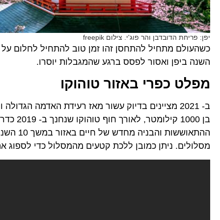
יפן: פריחת הדובדבן והר פוג'י. צילום freepik
כשהעולם מתחיל להתחסן זהו זמן טוב להתחיל לחלום על יע
השנה ביפן ואסור לפסס ברגע שהמגבלות יוסרו.
מפלט כפרי באזור טוהוקו
ב- 2021 מציינים בדיוק עשור מאז רעידת האדמה הגדולה והצונאמי שפגע בצפון מזרח יפן באזור טוהוקו.
בן 1000
ההתאוששו
מסלולים. ניתן כמובן ללכת קטעים מהמסלול כדי לספוג את