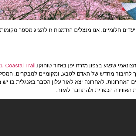
דים חלומיים. אנו מנצלים הזדמנות זו להציג מספר מקומות 
u Coastal Trail
 קילומטר, לאורך חוף טוהוקו שנחנך ב- 2019 כדרך לחיבור מחדש של האדם לטבע, ומקומיים למב
ת והבניה מחדש של חיים באזור במשך 10 השנים האחרונות. לאחרונה יצא לאור עלון הסבר באנגלית
 האווירה הכפרית ולהתחבר לאזור.