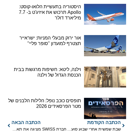
היסטוריה בתעשיית הלואו-קוסט:
Apollo תרכוש את איזיג'ט ב- 7.7
מיליארד דולר
אור ירוק מבעלי המניות: ישראייר
תצטרף למועדון "סופר פליי"
וילנה, ליטא: חשיפות מרגשות בבית
הכנסת הגדול של וילנה
תופסים כוכב נופל: הלילות הלבנים של
מטר הפרסאידים 2026
הכתבה הקודמת
הכתבה הבאה
שבת שמשית אחרי שבוע סוער, הוציאה את המטיילים לטבע
חברת SWISS מציגה את תא הנוסעים החדשני 'איירספייס'