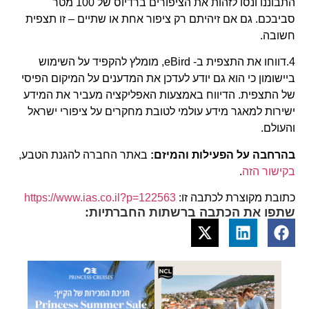
התבוננו ונסו לזהות את הציפורים ברדיוס של 100 מטר
סביבכם. גם אם זיהיתם רק ציפור אחת או שתיים – זו תצפית
חשובה.
4.דווחו את התצפית ב- eBird, מומלץ להקפיד על השימוש
ביישומון כי הוא גם יודע לעדכן את המדענים על המיקום הפיסי
של התצפית. הדיווח באמצעות האפליקציה מעביר את המידע
ישירות למאגר מידע עולמי לטובת מחקרים על ציפורי ישראל
והעולם.
בהרחבה על הפעילות והמיזם:
באתר החברה להגנת הטבע,
בקישור הזה
.
כתובת מקוצרת לכתבה זו:
https://www.ias.co.il?p=122563
שתפו את הכתבה ברשתות החברתיות: