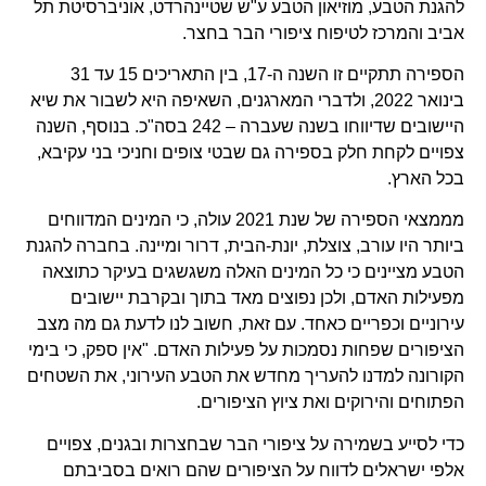
להגנת הטבע, מוזיאון הטבע ע"ש שטיינהרדט, אוניברסיטת תל
אביב והמרכז לטיפוח ציפורי הבר בחצר.
הספירה תתקיים זו השנה ה-17, בין התאריכים 15 עד 31
בינואר 2022, ולדברי המארגנים, השאיפה היא לשבור את שיא
היישובים שדיווחו בשנה שעברה – 242 בסה"כ. בנוסף, השנה
צפויים לקחת חלק בספירה גם שבטי צופים וחניכי בני עקיבא,
בכל הארץ.
מממצאי הספירה של שנת 2021 עולה, כי המינים המדווחים
ביותר היו עורב, צוצלת, יונת-הבית, דרור ומיינה. בחברה להגנת
הטבע מציינים כי כל המינים האלה משגשגים בעיקר כתוצאה
מפעילות האדם, ולכן נפוצים מאד בתוך ובקרבת יישובים
עירוניים וכפריים כאחד. עם זאת, חשוב לנו לדעת גם מה מצב
הציפורים שפחות נסמכות על פעילות האדם. "אין ספק, כי בימי
הקורונה למדנו להעריך מחדש את הטבע העירוני, את השטחים
הפתוחים והירוקים ואת ציוץ הציפורים.
כדי לסייע בשמירה על ציפורי הבר שבחצרות ובגנים, צפויים
אלפי ישראלים לדווח על הציפורים שהם רואים בסביבתם