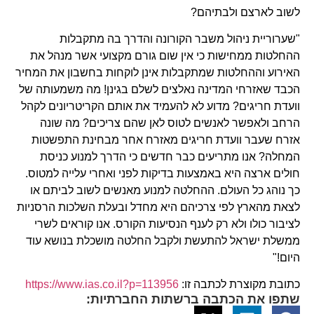
לשוב לארצם ולבתיהם?
"שערוריית ניהול משבר הקורונה והדרך בה מתקבלות
ההחלטות ממחישות כי אין שום גורם מקצועי אשר מנהל את
האירוע וההחלטות שמתקבלות אינן לוקחות בחשבון את המחיר
הכבד שאזרחי המדינה נאלצים לשלם בגינן! מה משמעותה של
וועדת חריגים? מדוע לא להעמיד את אותם הקריטריונים לקהל
הרחב ולאפשר לאנשים לטוס לאן שהם צריכים? מה שונה
אזרח שעבר וועדת חריגים מאזרח אחר מבחינת התפשטות
המחלה? אנו מתריעים כבר חדשים כי הדרך למנוע כניסת
חולים ארצה היא באמצעות בדיקות לפני ואחרי עלייה למטוס.
כך נוהג כל העולם. ההחלטה למנוע מאנשים לשוב לביתם או
לצאת מהארץ לפי צרכיהם היא מחדל ובעלת השלכות הרסניות
לציבור כולו ולא רק לענף הנסיעות הקורס. אנו קוראים לשרי
ממשלת ישראל להתעשת ולקבל החלטה מושכלת בנושא עוד
היום!"
כתובת מקוצרת לכתבה זו:
https://www.ias.co.il?p=113956
שתפו את הכתבה ברשתות החברתיות: