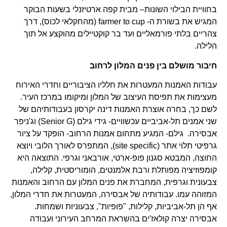
בחוויית הבילוי השונות– מבית קפה ארטיזנלי בשעות הבוקר
המגיש את בשורת ה- farmer to cup (מהחקלאי לכוס), דרך
צהריים בלתי פורמאליים ועד בר קוקטיילים מהוקצע אל תוך
הלילה.
חיבור מושלם בין פנים המלון לרחוב
עבודות האמנות המעטרות את חלליו הציבוריים וחדרי האירוח
מעצימות את תפיסת העיצוב של המלון ומיקומו במרכז העיר.
לשם כך, בחרה אוצרת האמנות דינה יקרסון בעבודותיהם של
שני אמנים תל-אביביים עכשוויים- גידי גילם (Senior G) וג'ניפר
אבסירה. גילם- המגיע מתחום אמנות הרחוב- הופקד על ציור
גרפיטי תלוי אתר (site specific), המתפרס לאורך הלובי ויוצא
החוצה, המבטא סגנון פופ-ארטי, אורבאני וגרפי. התוצאה היא
קומפוזיציה מפותלת ורבת אלמנטים, הומוריסטית, קלילה,
צבעונית וגרפית, המחברת את פנים המלון עם הרחוב והאמנות
המזוהה עמו. עבודותיה של אבסירה, המעטרות את חדרי המלון,
אף הן תל-אביביות, קלילות, "פופיות", צבעוניות ושמחות.
אבסירה יצרה קולאז'ים בהשראת המרחב העירוני ועבודה