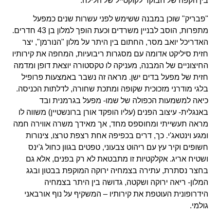
בין הקפה של הבוקר לקוקטייל של הלילה.
"פבריק" שוכן במבנה ששימש לפני עשרות שנים כמפעל
מתפרות, הוסב לבניין משרדים וכעת הופך למלון בן 43 חדרים.
האדריכל יואב מסר, החתום בין היתר על מלון "הנורמן", יצר
חזית סיליקט אדומה עם מסגרות ריבועיות, המחפה את קירותיו
החיצוניים של המבנה, מעניקה לו טקסטורה יוצאת דופן ומדמה
חזית של מפעל בדים ישן. מראה זה נשבר באמצעות פרופיל
בלגי מודרני מזכוכית שקופה ומתכת שחורה, לדלתות הכניסה.
כיאה למשמעות הכפולה של שמו- מפעל בגרמנית ובד
באנגלית- עיצוב הפנים (עליו הופקד אורן ברונשטיין) משווה לו
מראה תעשייתי ומחוספס מחד, אך מאידך משרה אווירה חמה
ומגע וינטאג'י. כך, דרים בכפיפה אחת רצפת טרצו, צינורות
חשופים וקיר עץ עם ריהוט צבעוני, טפטים בגוון כחול ג'ינס
ושטיח אריג. אקלקטיות זו מתבטאת לא רק בפנים, אלא גם
בחצר נסתרת, עתירה בצמחיה ירוקה המוקפת בבטון ובגג
המלון- ריאה ירוקה ושקטה, גדושה בין היתר בצמחיה
הידרופונית העוטפת את קירותיו – המשקיף על נוף אורבאני
גולמי.