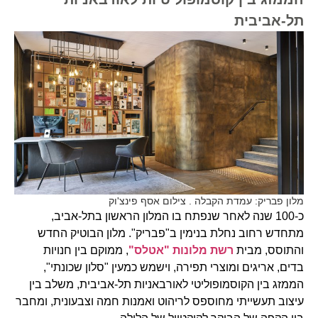
תל-אביבית
מלון פבריק: עמדת הקבלה . צילום אסף פינצ'וק
כ-100 שנה לאחר שנפתח בו המלון הראשון בתל-אביב,
מתחדש רחוב נחלת בנימין ב"פבריק". מלון הבוטיק החדש
והתוסס, מבית
רשת מלונות "אטלס"
, ממוקם בין חנויות
בדים, אריגים ומוצרי תפירה, וישמש כמעין "סלון שכונתי",
הממזג בין הקוסמופוליטי לאורבאניות תל-אביבית, משלב בין
עיצוב תעשייתי מחוספס לריהוט ואמנות חמה וצבעונית, ומחבר