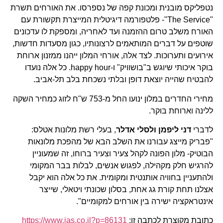
נטפליקס מובנית ומכונת קפה של נספרסו. את האורחים תשרת
"The Service"- פלטפורמה דיגיטלית המייצרת תקשורת עם
האורח משלב טרום ההזמנה ועד לאחריה, ומספקת לו עדכונים
שוטפים על דברים המותאמים לרצונותיו, כגון מסעדות חדשות,
אירועים ותערוכות. לצד אלה, אורחי המלון ייהנו ממזנון ארוחת
בוקר איכותי שיוגש ב"בושוויק" ו-happy hour. כל אלה נועדו
להבטיח שהייה יוצאת דופן ובלתי נשכחת בלב תל-אביב.
מחירי החדרים במלון ינועו החל מ-753 ש"ח לזוג כמחיר השקה
ללינה וארוחת בוקר.
לדברי
דני ליפמן ולסלי אדלר
, בעלי רשת מלונות אטלס:
"פבריק מייצג עבורנו את השלב הבא של מהפכת מלונאות
הבוטיק- מלון הפונה לקהל צעיר וצעיר ברוחו, זה שמעוניין
להרגיש חלק מקהילה, לפגוש אנשים, לבלות בבר המקומי
ולהתעניין בחוויה אותנטית ומקומית. את כל אלה הוא יקבל
אצלנו תחת קורת גג אחת, בסלון שכונתי ויטאלי, שייצר
אינטראקציה ישירה בין אורחים למקומיים".
כתובת מקוצרת לכתבה זו:
https://www.ias.co.il?p=86131