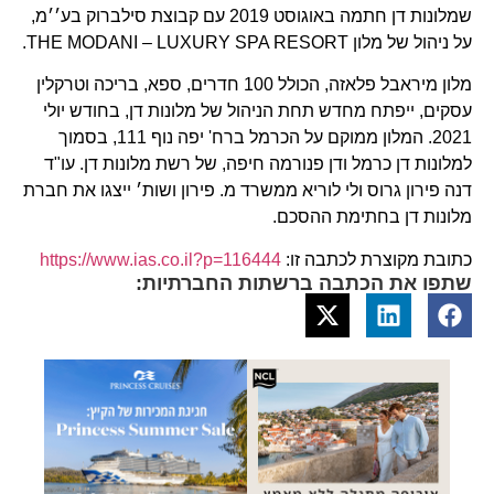
שמלונות דן חתמה באוגוסט 2019 עם קבוצת סילברוק בע׳׳מ,
על ניהול של מלון THE MODANI – LUXURY SPA RESORT.
מלון מיראבל פלאזה, הכולל 100 חדרים, ספא, בריכה וטרקלין
עסקים, ייפתח מחדש תחת הניהול של מלונות דן, בחודש יולי
2021. המלון ממוקם על הכרמל ברח' יפה נוף 111, בסמוך
למלונות דן כרמל ודן פנורמה חיפה, של רשת מלונות דן. עו"ד
דנה פירון גרוס ולי לוריא ממשרד מ. פירון ושות׳ ייצגו את חברת
מלונות דן בחתימת ההסכם.
כתובת מקוצרת לכתבה זו:
https://www.ias.co.il?p=116444
שתפו את הכתבה ברשתות החברתיות: