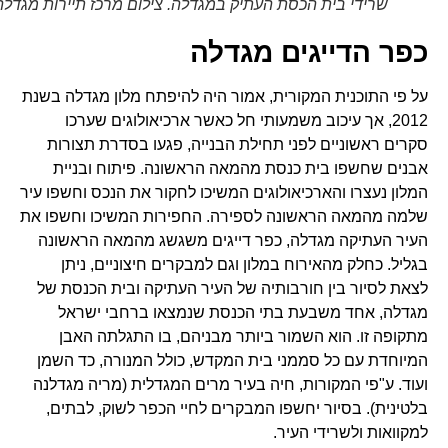
שרידי בית הכסת העתיק במגדלה. צילום מרכז תיירות מגדלה
כפר הדייגים מגדלה
על פי התוכנית המקורית, אמור היה להיפתח מלון מגדלה בשנת
2012, אך עיכוב משמעותי חל כאשר ארכיאולוגים שערכו
סקרים ראשוניים לפני תחילת הבנייה, פגעו בסדרת תצורות
אבנים שחשפו בית כנסת מהמאה הראשונה. פיתוח ובניית
המלון נעצרו והארכיאולוגים המשיכו לחקור את הנכס וחשפו עיר
שלמה מהמאה הראשונה לספירה. החפירות המשיכו וחשפו את
העיר העתיקה מגדלה, כפר דייגים משגשג מהמאה הראשונה
בגליל. כחלק מהאירוח במלון וגם למבקרים חיצוניים, ניתן
לצאת לסיור בין חורבותיה של העיר העתיקה ובית הכנסת של
מגדלה, אחד משבעת בתי הכנסת שנמצאו ברחבי ישראל
מתקופה זו. הוא השמור ביותר מבניהם, בו התגלתה האבן
המיוחדת עם כל סממני בית המקדש, כולל המנורה, כד השמן
ועוד. ע"פי המקורות, חיה בעיר מרים המגדלית (מריה מגדלנה
בלטינית). בסיור יחשפו המבקרים לחיי הכפר לשוק, לבתים,
למקוואות ולשרידי העיר.