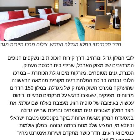
חדר סטנדרטי במלון מגדלה החדש. צילום מרכז תיירות מגדלה
לובי המלון גדול ומרהיב, דרך קירות הזכוכית בו נשקפים הנופים
המרהיבים של מצוק הארבל, שרידי בית הכנסת העתיק,
הכנרת, גנים מטופחים, מזרקות מים וגולת הכותרת – במרכז
הלובי נבנתה בריכת המלחת דגים מקורית מהמאה הראשונה,
שהועתקה ממרכז השוק העתיק של מגדלה. במלון 150 חדרים
מרווחים ומפנקים, שעוצבו בדגש על מרקמים טבעיים וריהוט
עכשווי, בעיצובה של סופיה חזוז, מעצבת בעלת שם עולמי. את
חצר המלון מעטרים גנים מטופחים ובריכת שחייה גדולה.
במסעדת המלון מוגשת ארוחת בוקר בקונספט מטבח ישראלי
ובינלאומי, המציע שלל מנות ברמה גבוהה. במלון אולמות
כנסים ואירועים, חדר כושר מתקדם ושירות אינטרנט מהיר