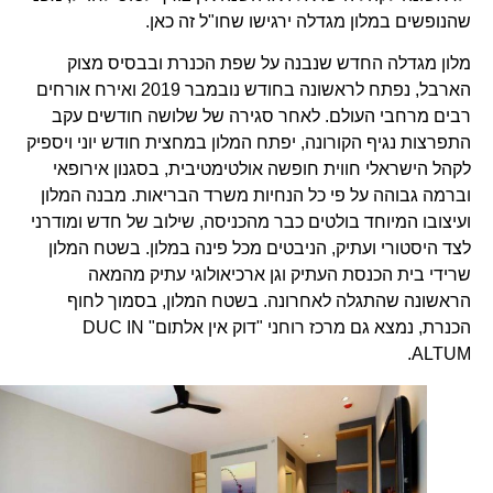
שהנופשים במלון מגדלה ירגישו שחו"ל זה כאן.
מלון מגדלה החדש שנבנה על שפת הכנרת ובבסיס מצוק
הארבל, נפתח לראשונה בחודש נובמבר 2019 ואירח אורחים
רבים מרחבי העולם. לאחר סגירה של שלושה חודשים עקב
התפרצות נגיף הקורונה, יפתח המלון במחצית חודש יוני ויספיק
לקהל הישראלי חווית חופשה אולטימטיבית, בסגנון אירופאי
וברמה גבוהה על פי כל הנחיות משרד הבריאות. מבנה המלון
ועיצובו המיוחד בולטים כבר מהכניסה, שילוב של חדש ומודרני
לצד היסטורי ועתיק, הניבטים מכל פינה במלון. בשטח המלון
שרידי בית הכנסת העתיק וגן ארכיאולוגי עתיק מהמאה
הראשונה שהתגלה לאחרונה. בשטח המלון, בסמוך לחוף
הכנרת, נמצא גם מרכז רוחני "דוק אין אלתום" DUC IN
ALTUM.