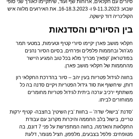
סיורים עם חקלאים, ארוחות שף ועוד, שיתקיימו לאורך שני סופי
שבוע: 9-11.3.2023 ו- 16-18.3.2023. את האירועים מלווה איש
הקולינריה דוד קישקה.
בין הסיורים והסדנאות
חקלאי מושב פארן יקיימו סיורי קטיף וטעימות, במטעי תמר
מג'הול ובחממות פלפלים ופרחים, בסיום הסיור נהנים
בפודטראק 'קפאין' מכריך מלא בכל טוב המגיע היישר
מהחממות של חקלאי מושב פארן.
בחווה לגידול פטריות בעין יהב – סיור בהדרכת החקלאי רון
דותן, שיחשוף את סוד גידול הפטריות ויקיים סדנה בה כל
משתתף ירכיב ערכה ביתית לגידול פטריות מחומרים
ממוחזרים לביתו.
'סדנת 'בישולי שדה' – בחוות 'בין השיטין' בחצבה- קטיף ירקות
טריים, בישול בלב החממה והיכרות מקרוב עם עבודת
החקלאות והאדמה, בחווה המתפרשת על פני 7 דונם, בה
מטופחים: פלפל בצבעים, מלפפון, חציל מנומר, דלעת