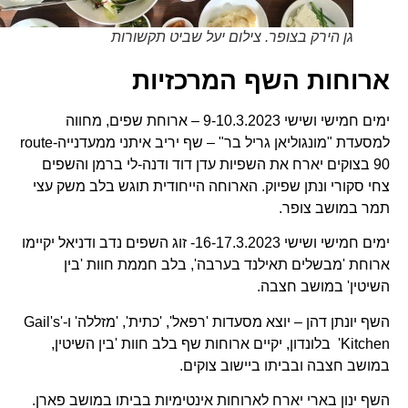
גן הירק בצופר. צילום יעל שביט תקשורות
ארוחות השף המרכזיות
ימים חמישי ושישי 9-10.3.2023 – ארוחת שפים, מחווה
למסעדת "מונגוליאן גריל בר" – שף יריב איתני ממעדנייה-route
90 בצוקים יארח את השפיות עדן דוד ודנה-לי ברמן והשפים
צחי סקורי ונתן שפיוק. הארוחה הייחודית תוגש בלב משק עצי
תמר במושב צופר.
ימים חמישי ושישי 16-17.3.2023- זוג השפים נדב ודניאל יקיימו
ארוחת 'מבשלים תאילנד בערבה', בלב חממת חוות 'בין
השיטין' במושב חצבה.
השף יונתן דהן – יוצא מסעדות 'רפאל', 'כתית', 'מזללה' ו-'Gail's
Kitchen' בלונדון, יקיים ארוחות שף בלב חוות 'בין השיטין,
במושב חצבה ובביתו ביישוב צוקים.
השף ינון בארי יארח לארוחות אינטימיות בביתו במושב פארן.