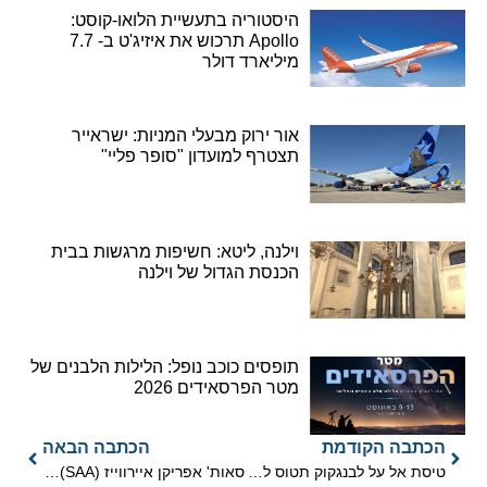
היסטוריה בתעשיית הלואו-קוסט:
Apollo תרכוש את איזיג'ט ב- 7.7
מיליארד דולר
אור ירוק מבעלי המניות: ישראייר
תצטרף למועדון "סופר פליי"
וילנה, ליטא: חשיפות מרגשות בבית
הכנסת הגדול של וילנה
תופסים כוכב נופל: הלילות הלבנים של
מטר הפרסאידים 2026
הכתבה הקודמת
הכתבה הבאה
טיסת אל על לבנגקוק תטוס לראשונה מעל עומאן
סאות' אפריקן איירווייז (SAA) תקבל סיוע ממשלתית להסדרת חובות