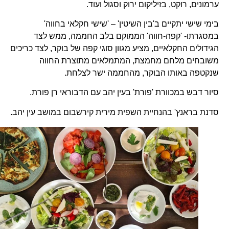
ערמונים, רוקט, בזיליקום ירוק וסגול ועוד.
בימי שישי יתקיים ב'בין השיטין' – 'שישי חקלאי בחווה'
במסגרתו- 'קפה-חווה' הממוקם בלב החממה, ממש לצד
הגידולים החקלאיים, מציע מגוון סוגי קפה של בוקר, לצד כריכים
משובחים מלחם מחמצת, המתמלאים מתוצרת החווה
שנקטפה באותו הבוקר, מהחממה ישר לצלחת.
סיור דבש במכוורת 'פורת' בעין יהב עם הדבוראי רן פורת.
סדנת בראנץ' בהנחיית השפית מירית קירשבום במושב עין יהב.