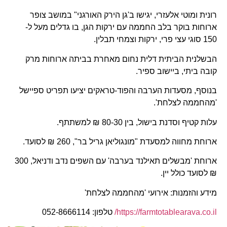
רונית ומוטי אלעזרי, יגישו ב'גן הירק האורגני" במושב צופר
ארוחות בוקר בלב החממה עם ירקות הגן, בו גדלים מעל ל-
150 סוגי עצי פרי, ירקות וצמחי תבלין.
הבשלנית הביתית דלית נחום מאחרת בביתה ארוחות מרק
קובה ביתי, ביישוב ספיר.
בנוסף, מסעדות הערבה והפוד-טראקים יציעו תפריט ספיישל
'מהחממה לצלחת'.
עלות קטיף וסדנת בישול, בין 80-30 ₪ למשתתף.
ארוחת מחווה למסעדת "מונגוליאן גריל בר", 260 ₪ לסועד.
ארוחת 'מבשלים תאילנד בערבה' עם השפים נדב ודניאל, 300
₪ לסועד כולל יין.
מידע והזמנות: אירועי 'מהחממה לצלחת'
https://farmtotablearava.co.il/
טלפון: 052-8666114