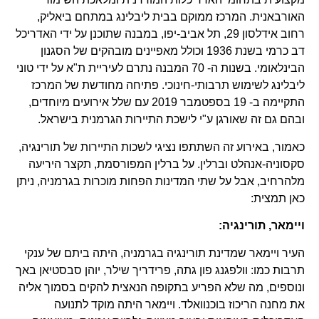
האורבאנית. המרכז ממוקם בבית ליבלינג במתחם ביאליק,
רחוב אידלסון 29, תל אביב-יפו, במבנה שתוכנן על ידי האדריכל
דב כרמי בשנת 1936 וכולל מאפיינים מובהקים של הסגנון
הבינלאומי. בשנות ה- 70 המבנה נתרם לעיריית ת"א על ידי טוני
ליבלינג לשימוש תרבותי-חינוכי. פתיחה מחודשת של המרכז
התקיימה ב- 19 בספטמבר 2019 עם שלל אירועים מיוחדים,
ובהם גם זה שאורגן ע"י לישכת התיירות הגרמנית בישראל.
כאמור, באירוע זה השתתפו נציגי לשכות התיירות של תורינגיה,
סקסוניה-אנהלט וברלין. על ברלין המפורסמת, תקצר היריעה
מלהרחיב, אבל על שתי המדינות הפחות מוכרות בגרמניה, ניתן
כאן תמצית:
ויימאר, תורינגיה:
העיר ויימאר שמדינת תורינגיה בגרמניה, היתה ביתם של ענקי
תרבות כמו: וולפגנג פון גתה, פרידריך שילר, יוהן סבסטיאן באך
ונוספים, מה שלא הפריע בתקופה הנאצית להקים בסמוך אליה
את מחנה הריכוז בוכנוואלד. ויימאר היתה מוקד לתנועה