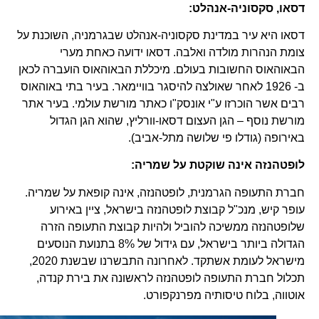
דסאו, סקסוניה-אנהלט:
דסאו היא עיר במדינת סקסוניה-אנהלט שבגרמניה, השוכנת על
צומת הנהרות מולדה ואלבה. דסאו ידועה כאחת מערי
הבאוהאוס החשובות בעולם. מיכללת הבאוהאוס הועברה לכאן
ב- 1926 לאחר שאולצה להיסגר בוויימאר. בעיר בתי באוהאוס
רבים אשר הוכרזו ע"י אונסק"ו כאתר מורשת עולמי. בעיר אתר
מורשת נוסף – הגן העצום דסאו-וורליץ, שהוא הגן הגדול
באירופה (גודלו פי שלושה מתל-אביב).
לופטהנזה אינה שוקטת על שמריה:
חברת התעופה הגרמנית, לופטהנזה, אינה קופאת על שמריה.
עופר קיש, מנכ"ל קבוצת לופטהנזה בישראל, ציין באירוע
שלופטהנזה ממשיכה להוביל ולהיות קבוצת התעופה הזרה
הגדולה ביותר בישראל, עם גידול של 8% בתנועת הנוסעים
מישראל לעומת אשתקד. לאחרונה התבשרנו שבשנת 2020,
תכלול חברת התעופה לופטהנזה לראשונה את בירת קנדה,
אוטווה, בלוח טיסותיה מפרנקפורט.