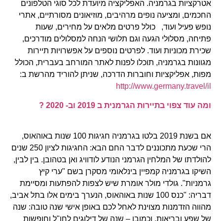
אטרקציות בגרמניה. האפליקציה מיועדת לכל סוגי הטלפונים
החכמים, ומציעה נופים מרהיבים, מוזיאונים מסורתיים, אתרי
נופש פעיל ועוד, כולל פרטים מלאים על מחירים, שעות
פתיחה, מסלולי הגעה וגם תלושי הנחה למסלולים מודרכים,
שכירת מכוניות ועוד. לפרטים נוספים על אפשרויות תיירות
מגוונות בגרמניה, תוכלו לפנות לאתר המורחב בעברית, הכולל
מפות, אפליקציות וחוברות הדרכה, שניתן להוריד מהרשת ב:
http://www.germany.travel/il
ומה עוד צפוי בתיירות הגרמנית ב 2019 וב- 2020 ?
אם בשנת 2019 בלטו בגרמניה חגיגות 100 שנות באוהאוס,
הרי שכעת מתכוננים לדבר החם הבא: החגיגות לציון 250 שנים
להולדתו של המלחין הגרמני הנודע לודוויג ואן בטהובן. בין לבין,
השיקו בגרמניה קמפיין בינלאומי מסקרן בשם "ערי קיץ
גרמניות". גולדי מולר אומרת שיש לצפות להפתעות ומסיימת
דבריה: "כנס 100 שנות באוהאוס, הנערך בימים אלו בתל אביב,
מהווה הזדמנות מצוינת לאחל לכם באופן אישי שנה טובה: שנה
של שפע ובריאות, וכמובן – שנה של דילוגים לחו"ל וחופשות