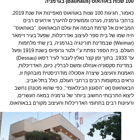
100 שנות באוהאוס (
Bauhaus)
בגרמניה
כאמור, חגיגות 100 שנות באוהאוס מאפיינות את שנת 2019.
ברחבי גרמניה, נערכו וממשיכים להיערך אירועים רבים
המביאים אל קדמת הבמה את עולם הבאוהאוס. "באוהאוס"
היה שמו של בית ספר לעיצוב ואדריכלות, שפעל בעיר ויימאר
(Weimar) שבמדינת תורינגיה בגרמניה, בין שתי מלחמות
העולם. בית הספר נפתח ע"י ולטר גרופיוס בשנת 1919 ופעל
עד 1933. בתוך זמן קצר נאלץ לעבור לעיר דסאו (Dessau)
במדינת סקסוניה-אנהלט ומשם לברלין. כיום, האדריכלות,
האמנות והעיצוב שיצרה אסכולה מודרניסטית מובהקת זו,
נראים במקומות רבים ברחבי העולם, כולל בתל-אביב.
הבאוהאוס (או "הסגנון הבינלאומי", כפי שהוא מכונה) נחשב
ליצוא התרבותי החשוב ביותר של גרמניה במאה העשרים,
ורעיונות רבים בתחומי האדריכלות והעיצוב מקורם בבאוהאוס.