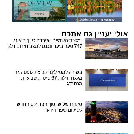
אולי יעניין גם אתכם
"מלכת השמיים" איבדה כיוון: בואינג
747 טעה ביעד ונכנס למצב חירום דלק
בשורה למטיילים: קבוצת לופטהנזה
מעלה הילוך, 67 טיסות שבועיות
מנתב"ג
סיפורו של שרטון: הפרויקט החדש
לשיקום שפך הירקון