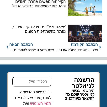
הקיץ הזה נופשים אחרת: היעדים
וההטבות למשפחות בחופש הגדול
'יאללה גליל': פסטיבל הקיץ הצפוני,
נפתח בהשתתפות המונים
הכתבה הקודמת
הכתבה הבאה
וירג'ין אטלנטיק החלה את טיסותיה לנתב"ג
שנת תשע"ט צפויה להסתיים בשיא כל הזמנים עם 4.6 מיליון כניסות תיירים
הרשמה
לניוזלטר
הירשמו עכשיו
בביצוע ההרשמה
לניוזלטר שלנו כדי
לאתר, אני מאשר/ת את
להשאר מעודכנים
תנאי השימוש
ואת