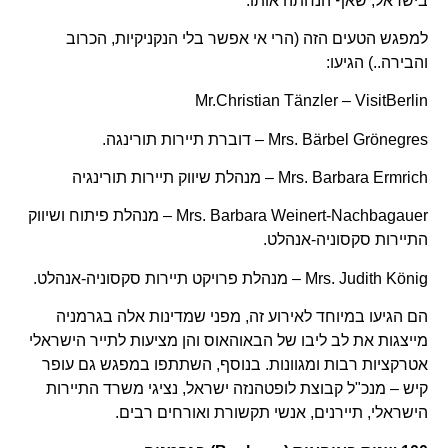
בישראל, שאף הנחתה אותו.
למפגש הטעים הזה (הרי אי אפשר בלי הנקניקיות, הכרוב
והבירה..) הגיעו:
Mr.Christian Tänzler – VisitBerlin
Mrs. Bärbel Grönegres – דוברת תיירות תורינגה.
Mrs. Barbara Ermrich – מנהלת שיווק תיירות תורינגיה
Mrs. Barbara Weinert-Nachbagauer – מנהלת פיתוח ושיווק
התיירות סקסוניה-אנהלט.
Mrs. Judith König – מנהלת פרויקט תיירות סקסוניה-אנהלט.
הם הגיעו במיוחד לאירוע זה, מפני שמדינות אלה בגרמניה
מייצגות את לב ליבו של הבאוהאוס והן מציעות לתייר הישראלי
אטרקציות רבות ומגוונות. בנוסף, השתתפו במפגש גם עופר
קיש – מנכ"ל קבוצת לופטהנזה ישראל, נציגי משרד התיירות
הישראלי, תיירנים, אנשי תקשורת ואורחים רבים.