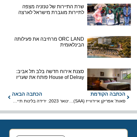
שרת התיירות של טנזניה מצפה
לתיירות מוגברת מישראל לארצה
ORC LAND מרחיבה את פעילותה
הבינלאומית
סצנת אירוח חדשה בלב תל אביב:
House of Delray פותח את שעריו
הכתבה הקודמת
הכתבה הבאה
סאות' אפריקן איירווייז (SAA) תקבל סיוע ממשלתית להסדרת חובות
ינואר 2023: ירידה בלינות תיירים וגידול בלינות ישראלים