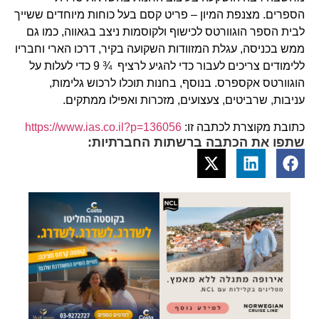
הספרים. מצנפת המיון – פריט קסם בעל כוחות מיוחדים ששייך
לבית הספר הוגוורטס לכישוף ולקוסמות ניצב בגאווה, כמו גם
ממש בכניסה, עגלת המזוודות השקועה בקיר, דרכו הארי וחבריו
ללימודים צריכים לעבור כדי להגיע לרציף ¾ 9 כדי לעלות על
הוגוורטס אקספרס. בנוסף, בחנות תוכלו לרכוש גלימות,
עניבות, שרביטים, צעצועים, מזכרות ואפילו ממתקים.
כתובת מקוצרת לכתבה זו:
https://www.ias.co.il?p=136056
שתפו את הכתבה ברשתות החברתיות: