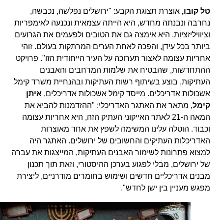
טל קובו,
אוצרת תצוגת הקבע: "ירושלים נפלשה, נכבשה,
נחרבה ונבנתה מחדש, היא הייתה עצמאית ונכנעה לאימפריות
וציוויליזציות. היא אימצה גם את הטובים ולפעמים את הגרועים
ביותר בכל עידן, והפכה לאחת הערים המרתקות בעולם. זוהי
אחריות עצומה לאצור תערוכה על העיר הייחודית הזו". פרויקט
ההתחדשות, שהבטיח את שלמות המרחבים והאבנים
העתיקות, בוצע בשיתוף רשות העתיקות ובהנחיית משרד קימל
אשכולות אדריכלים. מייסד קימל אשכולות אדריכלים,
איתן
קימל
, מתאר את האתגר האדריכלי: "ההזדמנות להביא את
המאה ה-21 לאתר האייקוני העתיק הזה, היא אחריות עצומה
וכבוד. הוטלה עלינו המשימה לשפץ את אחד מאוצרות
האדריכלות העתיקים והחשובים של ירושלים. האתגר היה
למצוא פתרונות לשימור האבנים העתיקות, המייצגות את עברה
של ירושלים, מבלי לפגוע בערכן ההיסטורי, וזאת תוך תכנון
מבנים אדריכליים חדשים ושימוש בחומרים מודרניים, ליצירת
מפגש מעניין בין ישן לחדש".