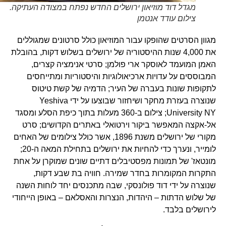
מגדל דוד מוזיאון ירושלים החדש נפתח במצודה העתיקה.
צילום עודד אנטמן
מגוון הסרטים שהופקו עבור המוזיאון כולל סרטונים שמגוללים
את 4,000 שנות ההיסטוריה של ירושלים בשלוש דקות, בהובלת
האמן המועמד לאוסקר ארי פולמן; סרטי אנימציה קצרים,
המבוססים על עדויות ארכיאולוגיות והיסטוריות ומתייחסים
לתקופות שונות בעברה של העיר; הדמיה של קשת טיטוס
שנוצרה בעזרת מחקר ושיחזור שבוצעו על ידי Yeshiva
University NY; צילום ב-360 מעלות בתוך כיפת הסלע ומסגד
אל-אקצה המאפשר ביקור וירטואלי באתרים הקדושים; סרט
מקורי של ירושלים משנת 1896, אשר כולל צילומים של האחים
לומייר, ונערך כדי להחיות את ירושלים בתחילת המאה ה-20;
מונטאז' של תמונות מפסטיבלים דתיים שונים שמוקרן על אחת
התקרות המקומרות בחדר שמירה. חוויה בת שבע דקות,
שנוצרה על ידי דוד פולונסקי, שבה מתכנסים יחד לוחות השנה
של שלוש הדתות – היהדות, הנצרות והאסלאם – באופן הייחודי
לירושלים בלבד.