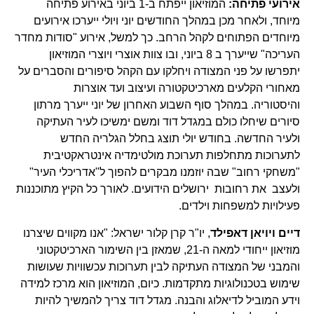
אירועי פתיחה:
המוזיאון ייפתח ב-1 ביוני באירוע פתיחה
מיוחד, ולאחר מכן במהלך החודשים יוני ויולי ייערכו אירועים
מיוחדים הפתוחים לקהל הרחב. כך למשל, אירוע "סודות מחדר
העריכה" שייערך ב 8 ביוני, ובו צוות אוצרי ויוצרי המוזיאון
יתפרשו על פני המצודה ויחלקו עם הקהל סיפורים והסברים על
מאחורי הקלעים מארכיטקטורה ועיצוב ועד אוצרות
והיסטוריה. במהלך סוף השבוע האחרון של יוני ייערך מרתון
סיורים שיחלו כולם במגדל דוד ומשם ימשיכו לעיר העתיקה
ולעיר החדשה. בחודש יולי תוצג בחלל הגלריה החדש
לתערוכות מתחלפות תערוכת מולטימדיה אינטראקטיבית
"משחקי רחוב" שבה יוזמנו מבקרים להפוך ל"אדריכלי העיר"
ולעצב את רחובות ירושלים הידועים. לאורך כל הקיץ מתוכננות
פעילויות למשפחות וילדים.
דיים ויויאן דאפילד
, יו"ר קרן קלור ישראל: "אנו מקווים שיצרנו
מוזיאון ייחודי למאה ה-21, שמאזן בין השימור הארכיטקטוני
והמבני של המצודה העתיקה לבין תערוכות עכשוויות שעושות
שימוש בטכנולוגיות מתקדמות. כיום, המוזיאון הוא מרכז למידה
וידע המוביל לדיאלוג והבנה. מגדל דוד צריך להמשיך להיות