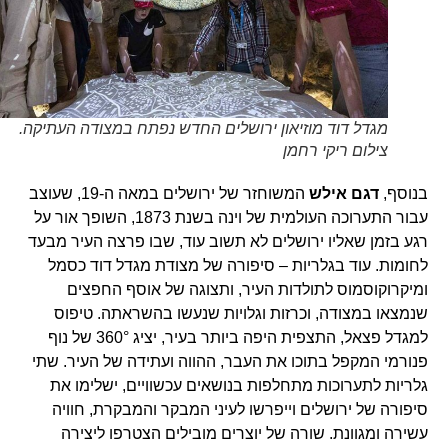
מגדל דוד מוזיאון ירושלים החדש נפתח במצודה העתיקה.
צילום ריקי רחמן
בנוסף,
דגם אילש
המשוחזר של ירושלים במאה ה-19, שעוצב
עבור התערוכה העולמית של וינה בשנת 1873, השופך אור על
רגע בזמן שאליו ירושלים לא תשוב עוד, שבו פרצה העיר מבעד
לחומות. עוד בגלריות – סיפורה של מצודת מגדל דוד כסמל
ומיקרוקוסמוס לתולדות העיר, ותצוגה של אוסף החפצים
שנמצאו במצודה, וכרזות וגלויות שנעשו בהשראתה. טיפוס
למגדל פצאל, התצפית היפה ביותר בעיר, יציג 360° של נוף
פנורמי המקפל בתוכו את העבר, ההווה ועתידה של העיר. שתי
גלריות לתערוכות מתחלפות בנושאים עכשוויים, ישלימו את
סיפורה של ירושלים וייפרשו לעיני המבקר והמבקרת, חוויה
עשירה ומגוונת. שורה של יוצרים מובילים הצטרפו ליצירה