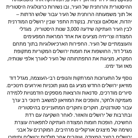
ההיסטורית והרוחנית של העיר, ובו נשזרות כרונולוגיה היסטורית
אל תוך משמעותה הרוחנית של העיר עבור שלוש הדתות –
יהדות, אסלאם ונצרות. בנקודת התפר שבין ירושלים המודרנית
לבין העיר העתיקה שידעה 3,000 שנות היסטוריה, מגדלי
המצודה וצריחיה מציעים את אחד המראות המפעימים
והעוצמתיים של העיר. החפירות הארכיאולוגיות בתוך מתחם
מגדל דוד, החושפות את חומות ירושלים המקוריות מתקופת
המקרא, מציגות את התפתחותה של העיר לאורך אלפי שנותיה,
מאז ועד ימינו.
נוסף על התערוכות המרתקות והנופים רבי-העוצמה, מגדל דוד
מוזיאון ירושלים החדש מציע גם מגוון תוכניות ואירועים חינוכיים.
סיורים מודרכים, סדנאות והרצאות מספקים הזדמנויות ללמידה
מעמיקה ולחקר, והופכים את המוזיאון למשאב חינוכי רב ערך
עבור סטודנטים, חוקרים וחוקרים המתעניינים בהיסטוריה
ובתרבות של ירושלים והאזור. לאחר השקיעה עם רדת
החשיכה, הופכות חומות המצודה העתיקה לתפאורה עוצרת
נשימה של מיצגים אורקוליים מרהיבים, המוקרנים על אבני
ירושלים בחצר המצודה, ועוקבים אחר תולדות ירושלים וסיפורו