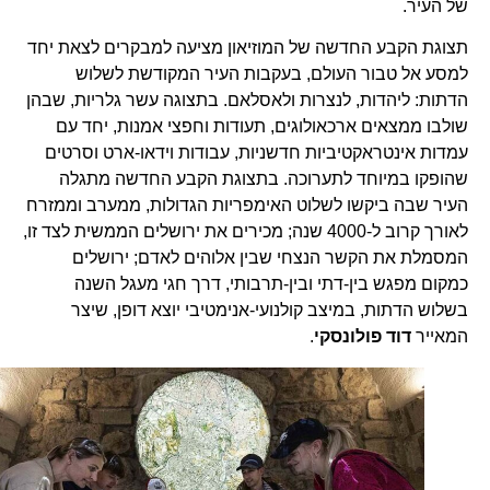
של העיר.
תצוגת הקבע החדשה של המוזיאון מציעה למבקרים לצאת יחד
למסע אל טבור העולם, בעקבות העיר המקודשת לשלוש
הדתות: ליהדות, לנצרות ולאסלאם. בתצוגה עשר גלריות, שבהן
שולבו ממצאים ארכאולוגים, תעודות וחפצי אמנות, יחד עם
עמדות אינטראקטיביות חדשניות, עבודות וידאו-ארט וסרטים
שהופקו במיוחד לתערוכה. בתצוגת הקבע החדשה מתגלה
העיר שבה ביקשו לשלוט האימפריות הגדולות, ממערב וממזרח
לאורך קרוב ל-4000 שנה; מכירים את ירושלים הממשית לצד זו,
המסמלת את הקשר הנצחי שבין אלוהים לאדם; ירושלים
כמקום מפגש בין-דתי ובין-תרבותי, דרך חגי מעגל השנה
בשלוש הדתות, במיצב קולנועי-אנימטיבי יוצא דופן, שיצר
המאייר
דוד פולונסקי
.