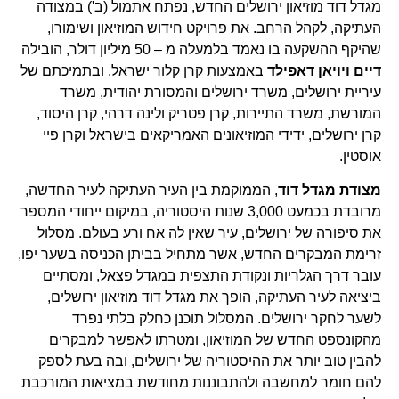
מגדל דוד מוזיאון ירושלים החדש, נפתח אתמול (ב') במצודה
העתיקה, לקהל הרחב. את פרויקט חידוש המוזיאון ושימורו,
שהיקף ההשקעה בו נאמד בלמעלה מ – 50 מיליון דולר, הובילה
דיים ויויאן דאפילד
באמצעות קרן קלור ישראל, ובתמיכתם של
עיריית ירושלים, משרד ירושלים והמסורת יהודית, משרד
המורשת, משרד התיירות, קרן פטריק ולינה דרהי, קרן היסוד,
קרן ירושלים, ידידי המוזיאונים האמריקאים בישראל וקרן פיי
אוסטין.
מצודת מגדל דוד
, הממוקמת בין העיר העתיקה לעיר החדשה,
מרובדת בכמעט 3,000 שנות היסטוריה, במיקום ייחודי המספר
את סיפורה של ירושלים, עיר שאין לה אח ורע בעולם. מסלול
זרימת המבקרים החדש, אשר מתחיל בביתן הכניסה בשער יפו,
עובר דרך הגלריות ונקודת התצפית במגדל פצאל, ומסתיים
ביציאה לעיר העתיקה, הופך את מגדל דוד מוזיאון ירושלים,
לשער לחקר ירושלים. המסלול תוכנן כחלק בלתי נפרד
מהקונספט החדש של המוזיאון, ומטרתו לאפשר למבקרים
להבין טוב יותר את ההיסטוריה של ירושלים, ובה בעת לספק
להם חומר למחשבה ולהתבוננות מחודשת במציאות המורכבת