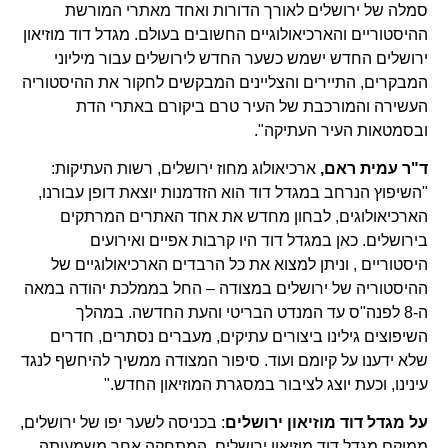
סמלה של ירושלים לאורך הדורות ואחד מאתרי המורשת
ההיסטוריים והארכיאולוגיים החשובים בעולם. מגדל דוד מוזיאון
ירושלים החדש ישמש כשער החדש לירושלים עבור מיליוני
המבקרים, התיירים והצליינים המבקשים לחקור את ההיסטוריה
העשירה והמורכבת של העיר טרם ביקורם באתרי הדת
ובסמטאות העיר העתיקה".
ד"ר עמית ראם,
ארכיאולוג מחוז ירושלים, רשות העתיקות:
"השיפוץ הנרחב במגדל דוד הוא הזדמנות יוצאת דופן עבורנו,
הארכיאולוגים, לבחון מחדש את אחד האתרים המרתקים
בירושלים. כאן במגדל דוד היו קרבות אפיים ואירועים
היסטוריים , וניתן למצוא את כל הרבדים הארכיאולוגיים של
ההיסטוריה של ירושלים במצודה – החל בממלכת יהודה במאה
ה-8 לפנה"ס עד המנדט הבריטי והעת החדשה. במהלך
השיפוצים גילינו ביצורים עתיקים, מעברים נסתרים, חדרים
שלא ידענו על קיומם ועוד. סיפור המצודה ממשיך להיחשף לנגד
עינינו, וכעת יוצג לציבור במסגרת המוזיאון החדש."
על מגדל דוד מוזיאון ירושלים
: בכניסה לשער יפו של ירושלים,
ממוקם מגדל דוד מוזיאון ירושלים, המתחקה אחר משמעותה