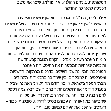
המשותפת, ביניהם הקולנוען
ארי פולמן
, שיצר את מיצב
הכניסה לתערוכה החדשה.
אילת ליבר
, מנכ"לית מגדל דוד מוזיאון ירושלים והאוצרת
הראשית: "אין מוזיאון אחר שיכול לספר את סיפורה של ירושלים
בסביבה ייחודית כל כך, כמו בתוך מצודה זו, שהייתה עדה
לאינספור תקופות ואירועים בעברה של העיר. הארכיטקטורה
האייקונית, קירות האבן הירושלמיים המסיביים וחדרי השמירה
המקושתים לתקרה, יוצרים תפאורה יוצאת דופן, במוזיאון
שהופך עתה לשער כניסה לעיר האחת והיחידה הזו. לצד שימור
חומות האתר העתיק ומגדליו, הקמנו תצוגת קבע חדשה
ותוכניות יצירתיות המספרות את ההיסטוריה הארוכה,
המורכבת והמגוונת של ירושלים, בדרכים מרתקות, חדשניות
ואטרקטיביות למבקרים. בין שמדובר בתלמידות ותלמידים
מבתי הספר בישראל, או באורחים מחו"ל, אני מאמינה שביקור
במגדל דוד מוזיאון ירושלים יותיר בהם רושם רב-עוצמה ויספק
להם הבנה טובה יותר של העיר הנצחית הזו. אני מקווה
שהביקור במוזיאון יהווה עבורם בסיס לדיאלוג, סובלנות וכבוד –
הערכים שיהפכו את העולם למקום טוב יותר".