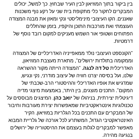
בין ביקור בתוך המוזיאון לבין העיר שבחוץ. כך למשל, יכולים
המבקרים לחקור כלי מתקופת בית שני על רקע נוף משכנות
שאננים. הקו העיצובי מינימליסטי ונקי ומאזן את מבנה המצודה
העוצמתי ואת מורכבות התוכן והיקפיו, בזמן שהחללים
הפתוחים ושטופי אור השמש מעניקים למקום רובד נוסף של
דרמטיות.
"הקונספט העיצובי נולד ממאפייניה האדריכליים של המצודה
וממקומה בתולדות ירושלים", מתארת מעצבת המוזיאון,
האדריכלית
טל דה לנגה.
"המצודה הייתה מקור ההשראה
שלנו, ועל בסיסה יצרנו חוויה של עיצוב מודרני, נקי ונגיש,
שמדגיש את אופיו האדריכלי וההיסטורי הרב-שכבתי של
המקום". התכנים מוצגים, בין היתר, באמצעות מיצגי מדיה
דיגיטלית יצירתית, בניהולו של
יואב כהן
. המיצגים מבוססים על
טכנולוגיות אינטראקטיביות שמאפשרות יצירת מעורבות וחיבור
של המבקרים עם התכנים בכל הגלריות במוזיאון. הקיר
האינטראקטיבי הגדול, המשתרע לכל אורכה של גלריית המבוא
מאפשר למבקרים לגלות בעצמם את ההיסטוריה של ירושלים
בנגיעה מהירה.