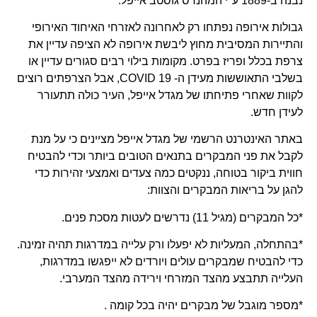
נבנה ב-1889 ע"י המהנדס גוסטב אייפל.
גבולות אירופה נפתחו רק לאחרונה לאזרחי האיחוד האירופי
והתיירות המסיבית מחוץ ליבשת אירופה לא הציפה עדיין את
צרפת בכלל ופריז בפרט. מקומות בילוי רבים סגורים עדיין או
בשלבי התאוששות מעידן ה- 19 COVID, אבל הצרפתים רוצים
לקוות שאחרי פתיחתו של מגדל אייפל, העיר כולה תתעורר
לעידן חדש.
באתר האינטרנט הרשמי של מגדל אייפל מציינים כי על מנת
לקבל את פני המבקרים בתנאים הטובים ביותר וכדי להבטיח
חווית ביקור בטוחה, ננקטים כמה צעדים ואמצעי זהירות כדי
להגן על בריאות המבקרים והצוות:
*כל המבקרים (מגיל 11) נדרשים לעטות מסכת פנים.
*בהתחלה, המעליות לא יפעלו ורק עלייה במדרגות תהיה זמינה.
כדי להבטיח שמבקרים עולים ויורדים לא ייפגשו במדרגות,
העלייה תתבצע מהצד המזרחי וירידה מהצד המערבי.
*מספר מוגבל של מבקרים יהיה בכל קומה .