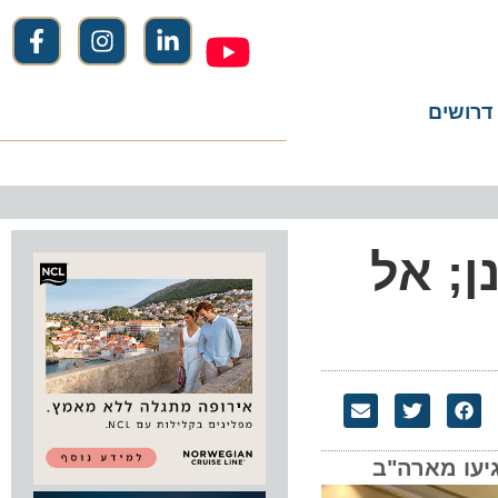
שים
וכנן; אל