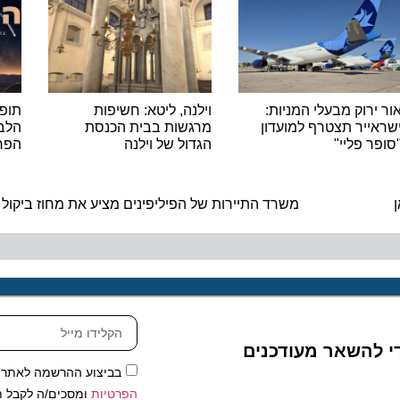
רוק מבעלי המניות:
וילנה, ליטא: חשיפות
תופסים כ
יר תצטרף למועדון
מרגשות בבית הכנסת
הלבנים 
 פליי"
הגדול של וילנה
הפרסאידים 
ה
משרד התיירות של הפיליפינים מציע את מחוז ביקול כיע
להשאר מעודכנים
בביצוע ההרשמה לאתר, אני
הפרטיות
ומסכים/ה לקבל תכנים 