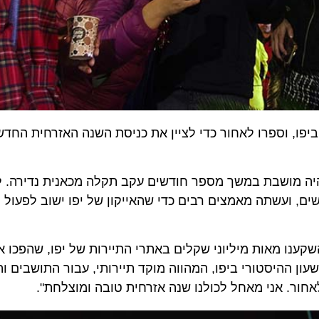
ו, וספרו לאחור כדי לציין את כניסת השנה האזרחית החדשה. 
שנבנה על ידי התורכים לפני כ- 120 שנה, היה מושבת במשך מספר חודשים עקב תקלה מכאנית נ
ועשתה מאמצים רבים כדי שהאייקון של יפו ישוב לפעול לרג
נו מאות מיליוני שקלים באתרי התיירות של יפו, שהפכו אותה
 ההיסטורי ביפו, המהווה מוקד תיירותי, עבור התושבים והמב
 אני מאחל לכולנו שנה אזרחית טובה ומוצלחת".