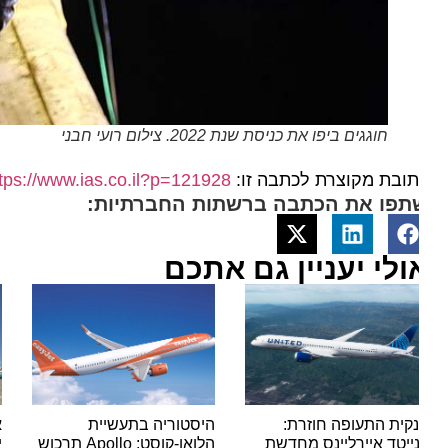
חוגגים ביפו את כניסת שנת 2022. צילום רועי חבני
ובת מקוצרת לכתבה זו:
https://www.ias.co.il?p=121928
תפו את הכתבה ברשתות החברתיות:
ולי יעניין גם אתכם
קית התעופה חוזרת:
היסטוריה בתעשיית
אור י
נייטד איירליינס מחדשת
הלואו-קוסט: Apollo תרכוש
ישראי