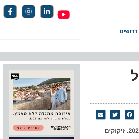
שים
השעון ההיסטורי ביפו, המהווה מוקד תיירותי בהיותו האייקון של יפו, מככב בפתח השנה האזרחית 2022. זיקוקים