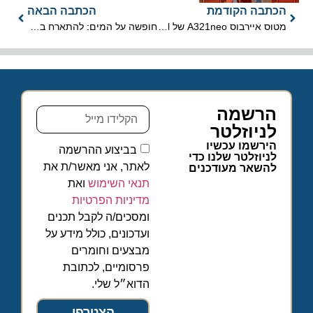
הכתבה הקודמת
הכתבה הבאה
מטוס איירבוס A321neo של TAP Air Portugal עשה היסטוריה
חופשה על המים: להתארח בספינות ברחבי העולם
הרשמה
לניוזלטר
הירשמו עכשיו
בביצוע ההרשמה
לניוזלטר שלנו כדי
לאתר, אני מאשר/ת את
להשאר מעודכנים
תנאי השימוש
ואת
מדיניות הפרטיות
ומסכים/ה לקבל תכנים
ועדכונים, כולל מידע על
מבצעים וחומרים
פרסומיים, לכתובת
הדוא״ל שלי.
הצטרפו