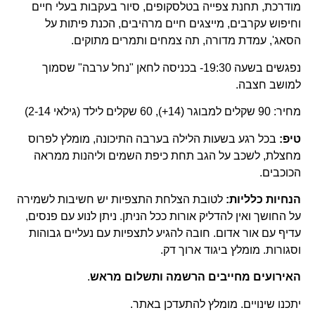
מודרכת, תחנת צפייה בטלסקופים, סיור בעקבות בעלי חיים
וחיפוש עקרבים, מייצגים חיים מרהיבים, הכנת פיתות על
הסאג', עמדת מדורה, תה צמחים ותמרים מתוקים.
נפגשים בשעה 19:30- בכניסה לחאן "נחל ערבה" שסמוך
למושב חצבה.
מחיר: 90 שקלים למבוגר (14+), 60 שקלים לילד (גילאי 2-14)
טיפ:
בכל רגע בשעות הלילה בערבה התיכונה, מומלץ לפרוס
מחצלת, לשכב על הגב תחת כיפת השמים וליהנות ממראה
הכוכבים.
הנחיות כלליות:
לטובת הצלחת התצפיות יש חשיבות לשמירה
על החושך ואין להדליק אורות ככל הניתן. ניתן לנוע עם פנסים,
עדיף עם אור אדום. חובה להגיע לתצפיות עם נעליים גבוהות
וסגורות. מומלץ ביגוד ארוך דק.
האירועים מחייבים הרשמה ותשלום מראש
.
יתכנו שינויים. מומלץ להתעדכן באתר.