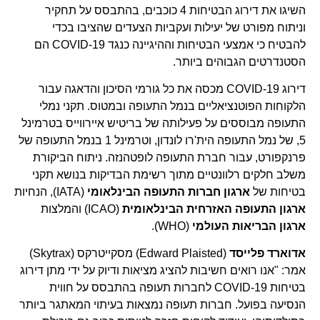
השיגו את דירוג הבטיחות 4 כוכבים, בהתבסס על תחקיר
וניתוח מפורט של יעילות ועקביות הצעדים שהציבו בכדי
להבטיח כי אמצעי הבטיחות וההיגיינה כנגד COVID-19 הם
הסטנדרטים הגבוהים ביותר.
דירוג COVID-19 מכסה את כל גורמי הסיכון והדאגה עבור
הלקוחות הפוטנציאליים בנמל התעופה ובמטוס. תקני נמלי
התעופה מבוססים על פעילותה של בריטיש איירווייס בטרמינל
5, של נמל התעופה הית'רו לונדון, וטרמינל 1 בנמל התעופה של
פרנקפורט, עבור חברת התעופה לופטהנזה. ניתוח הביקורת
משלב חלקים רלוונטיים מתוך רשימת הבדיקות בנושא תקני
בטיחות של
ארגון חברות התעופה הבינלאומי
(IATA), הנחיות
ארגון התעופה האזרחית הבינלאומית
(ICAO) והמלצות
ארגון הבריאות העולמי
(WHO).
אדוארד פלייסד
(Edward Plaisted) מסקייטרקס (Skytrax)
אמר: "אנו רואים חשיבות להציג מציאות ודיוק על ידי מתן דירוג
בטיחות COVID-19 לחברות תעופה בהתבסס על חווית
הנסיעה בפועל. חברות תעופה נמצאות בעיתוי המאתגר ביותר