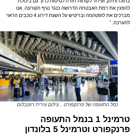
בתולדותיהן, ועידוד לקוחות חזרה לטיסות כרוך גם ביכולת
להפגין את רמת האבטחה הדרושה כנגד נגיף הקורונה. אנו
מברכים את לופטהנזה ובריטיש על השגת דירוג 4 כוכבים הראוי
להערכה. "
נמל התעופה של פרנקפורט. . צילום עירית רוזנבלום
טרמינל 1 בנמל התעופה
פרנקפורט וטרמינל 5 בלונדון