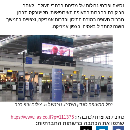
נסיעה ופתחי גבולות של מדינות ברחבי העולם. לאחר
הביקורת בחברות התעופה האירופאיות, סקייטרקס תבחן
חברות תעופה במזרח התיכון ובדרום אמריקה, וצפויים בהמשך
השנה להתחיל באסיה ובצפון אמריקה.
נמל התעופה לונדון הית'רו. טרמינל 5. צילום עוזי בכר
כתובת מקוצרת לכתבה זו:
https://www.ias.co.il?p=111375
שתפו את הכתבה ברשתות החברתיות: