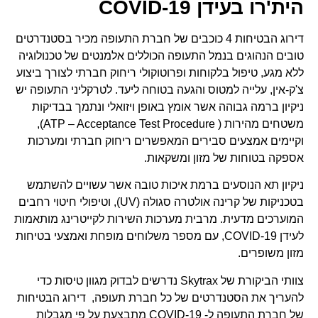
הית'רו בעידן COVID-19
דירוג הבטיחות 4 כוכבים של חברת התעופה מכיר בסטנדרטים
טובים הנהוגים בנמל התעופה הכוללים אלמנטים של טכנולוגיה
ללא מגע, טיפול בלקוחות ופרוטוקולי ריחוק חברתי לצורך ביצוע
צ'ק-אין, עלייה למטוס והגעה בטוחה ליעד. לטרקליני התעופה יש
ניקיון ברמה גבוהה אשר אומץ באופן ויזואלי ונתמך בבדיקות
משטחים מהירות ( ATP – Acceptance Test Procedure​),
וקיימים אמצעים סבירים המאפשרים ריחוק חברתי ומערכות
אספקה ​​בטוחות של מזון ומשקאות.
ניקיון תא הנוסעים ברמת איכות טובה אשר עשויים להשתמש
בטכניקות של קרינה אולטרה סגולה (UV), וטיפולי חיטוי רחבים
המוערכים מדעית. מרבית מערכות השירות לקייטרינג מותאמות
לעידן COVID-19, עם מספר משלוחים מופחת ואמצעי בטיחות
מזון משופרים.
צוותי הביקורת של Skytrax נדרשים לבדוק מגוון טיסות כדי
להעריך את הסטנדרטים של כל חברת תעופה, דירוג הבטיחות
של חברת התעופה ל- COVID-19 מתבצעת על פי מגבלות