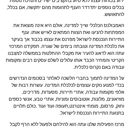
ידוע בכוחות עצמו ללא סיוע בתקציבים ישירים ותמיכה נוספת
בכלים נוספים יתדרדר הענף לתהומות מהם יתקשה, אם בכלל,
להתאושש.
האמבולנס הכלכלי שייך למדינה, אולם היא אינה מוצאת את
המפתחות להניעו ואת הצוות המתאים לאייש אותו. ענף
התיירות הנכנסת לישראל מפרנס את עצמו בכבוד אך בעיקר
את כלכלת המדינה וטובתה בימים של שגרה. תפקידנו המרכזי
עתה הוא לדאוג להעיר את מקבלי ההחלטות בממשלה למצבנו
הקריטי והמחיר הכבד אותו עלולים לשלם עסקים רבים ומקומות
עבודה באם נקרוס כלכלית.
על המדינה לתמוך בחברי הלשכה לאלתר בסכומים הנדרשים
בכדי למנוע נזקים עצומים לכלכלת המדינה. עשרות רבות של
אלפי מקומות עבודה, אתרי תיירות, מסעדות, מדריכים,
מוזיאונים, מלונות, אוטובוסים ומוניות, אתרי טבע, אנשי כספים
וחוק, פרסום, מומחי אינטרנט,תעופה ועוד ועוד .כולם תלויים
בתנועת התיירות הנכנסת לישראל.
מרכז הפעילות שלנו עתה הוא להילחם ולפעול ללא הרף לקבל