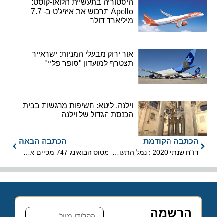
היסטוריה בתעשיית הלואו-קוסט:
Apollo תרכוש את איזיג'ט ב- 7.7
מיליארד דולר
אור ירוק מבעלי המניות: ישראייר
תצטרף למועדון "סופר פליי"
וילנה, ליטא: חשיפות מרגשות בבית
הכנסת הגדול של וילנה
הכתבה הקודמת
הכתבה הבאה
דו"ח שנתי 2020 : נמל התעופה הבינלאומי בן-גוריון
מטוס הבואינג 747 מסיים את דרכו וייצא מפס הייצור של יצרנית המטוסים
הרשמה