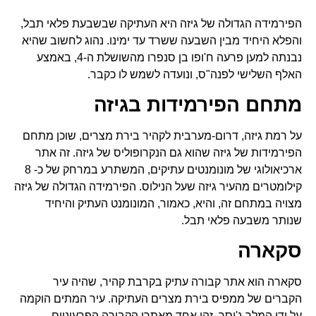
הפירמידה הגדולה של גיזה היא העתיקה שבשבעת פלאי תבל,
והפלא היחיד מבין השבעה ששרד עד ימינו. נהוג לחשוב שהיא
נבנתה למען פרעה ח'ופו בן סנפרו מהשושלת ה-4, באמצע
האלף השלישי לפנה"ס, ונועדה לשמש לו כקבר.
מתחם הפירמידות בגיזה
על רמת גיזה, דרום-מערבית לקהיר בירת מצרים, שוכן מתחם
הפירמידות של גיזה שהוא גם הנקרופוליס של גיזה. זה אתר
ארכיאולוגי של מונומנטים עתיקים, המשתרע במרחק של כ- 8
קילומטרים מהעיר גיזה שעל הנילוס. הפירמידה הגדולה של גיזה
מצויה במתחם זה, והיא, כאמור, המונומנט העתיק והיחיד
שנותר משבעה פלאי תבל.
סקארה
סקארה הוא אתר קבורה עתיק בקרבת קהיר, שהיה עיר
הקברים של ממפיס בירת מצרים העתיקה. עיר המתים הוקמה
על ידי המלך ג'וסר. זהו אחד מאתרי הקבורה הפרעוניים