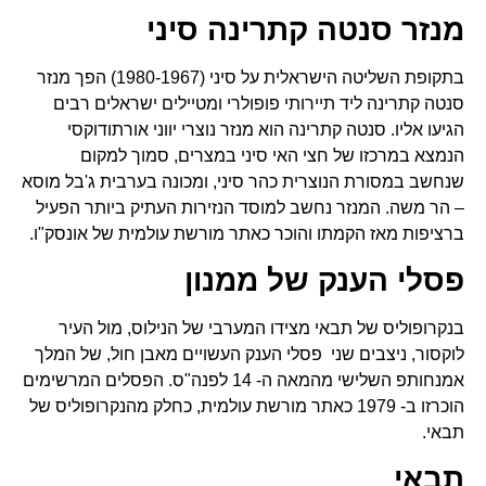
מנזר סנטה קתרינה סיני
בתקופת השליטה הישראלית על סיני (1980-1967) הפך מנזר
סנטה קתרינה ליד תיירותי פופולרי ומטיילים ישראלים רבים
הגיעו אליו. סנטה קתרינה הוא מנזר נוצרי יווני אורתודוקסי
הנמצא במרכזו של חצי האי סיני במצרים, סמוך למקום
שנחשב במסורת הנוצרית כהר סיני, ומכונה בערבית ג'בל מוסא
– הר משה. המנזר נחשב למוסד הנזירות העתיק ביותר הפעיל
ברציפות מאז הקמתו והוכר כאתר מורשת עולמית של אונסק"ו.
פסלי הענק של ממנון
בנקרופוליס של תבאי מצידו המערבי של הנילוס, מול העיר
לוקסור, ניצבים שני פסלי הענק העשויים מאבן חול, של המלך
אמנחותפ השלישי מהמאה ה- 14 לפנה"ס. הפסלים המרשימים
הוכרזו ב- 1979 כאתר מורשת עולמית, כחלק מהנקרופוליס של
תבאי.
תבאי