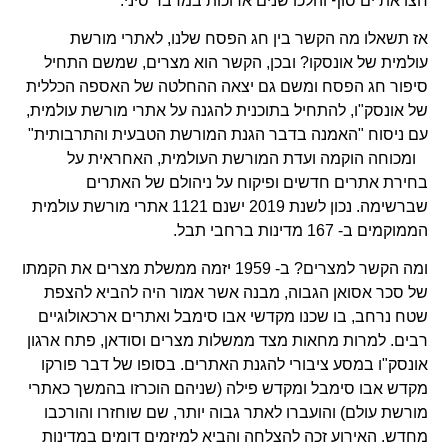
חצו את ים סוף והלכו שנים ארוכות במדבר סיני.
אז תשאלו מה הקשר בין חג הפסח שלנו, לאתרי מורשת
עולמית של אונסקו? ובכן, הקשר הוא מצרים, שמשם התחיל
סיפור חג הפסח ומשם גם יצאה ההחלטה של האספה הכללית
של אונסק"ו, להתחיל בתוכנית להגנה על אתרי מורשת עולמית,
עם ניסוח "האמנה בדבר הגנת המורשת הטבעית והתרבותית"
ומכוחה הוקמה ועדת המורשת העולמית, האחראית על
בחירת אתרים חדשים ופיקוח על ניהולם של האתרים
שברשימה. נכון לשנת 2019 ישנם 1121 אתרי מורשת עולמית
הממוקמים ב- 167 מדינות ברחבי תבל.
ומה הקשר למצרים? ב- 1959 יזמה ממשלת מצרים את הקמתו
של סכר אסואן הגבוה, מבנה אשר אמור היה להביא להצפת
שטח נרחב, בו שכנו מקדשי אבו סימבל ואתרים ארכאולוגיים
רבים. למרות מחאות מצד ממשלות מצרים וסודאן, פתח ארגון
אונסק"ו במסע ציבורי להגנת האתרים. בסופו של דבר פורקו
מקדש אבו סימבל ומקדש פילה (שניהם הוכרזו בהמשך כאתרי
מורשת עולם) והועברו לאתר גבוה יותר, שם שוחזרו והורכבו
מחדש. האירוע זכה להצלחה והביא למיזמים דומים במדינות