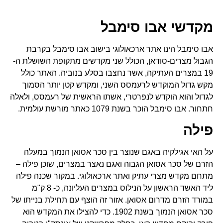
מקדשי אבו סימבל
אבו סימבל הינו אתר ארכאולוגי בישוב אבו סימבל בקרבת
הגבול מצרים-סודאן, הכולל שני מקדשים מתקופת השושלת ה-
19 במצרים העתיקה, אשר נחצבו בסלע בנוביה. האתר כולל
מקש גדול המוקדש לרעמסס השני, ומקדש קטן יותר הסמוך
לגדול והוא הוקדש לנפרטרי, אשתו הראשית של רעמסס, ולאלה
חתחור. אבו סימבל הוכר בשנת 1079 כאתר מורשת עולמית.
פילה
על האי אגילקיה באגם שנוצר בין סכר אסואן הנמוך במעלה
הזרם של סכר אסואן הגבוה ואגם נאצר במצרים, שוכן פילה –
מתחם מקדש מצרי עתיק ואתר ארכאולוגי. במקור שכנה פילה
ליד האשד הראשון על הנילוס במצרים העליונה, כ- 8 ק"מ
במורד הזרם מדרום אסואן. אזור זה הוצף עם תחילת בנייתו של
סכר אסואן הנמוך בשנת 1902. כדי להצילו את המקדש הוא