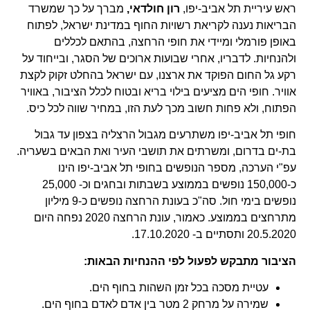
ראש עיריית תל אביב-יפו,
רון חולדאי,
מברך על כך שמשרד
הבריאות נענה לקריאת רשויות החוף במדינת ישראל, לפתוח
באופן פורמלי ומיידי את חופי הרחצה, בהתאם לכללים
ולהנחיות. לדבריו, אחרי שבועות ארוכים של הסגר, ובייחוד על
רקע גל החום הפוקד את ארצנו, עם ישראל בהחלט זקוק לקצת
אוויר. חופי הים מציעים בילוי בריא ובטוח לכלל הציבור, באוויר
הפתוח, ולא פחות חשוב מכך לעת הזו, במחיר שווה לכל כיס.
חופי תל אביב-יפו משתרעים מגבול הרצליה בצפון עד גבול
בת-ים בדרום, ומשרתים את תושבי העיר ואת הבאים בשעריה.
עפ"י הערכה, מספר הנופשים בחופי תל אביב-יפו הינו
כ-150,000 נופשים בממוצע בשבתות ובחגים וכ- 25,000
נופשים בימי חול. סה"כ בעונת הרחצה נופשים כ-9 מיליון
מתרחצים בממוצע. כאמור, עונת הרחצה 2020 נפחה היום
20.5.2020 ותסתיים ב- 17.10.2020.
הציבור מתבקש לפעול לפי ההנחיות הבאות:
עטיית מסכה בכל זמן השהות בחוף הים.
שמירה על מרחק 2 מטר בין אדם לאדם בחוף הים.