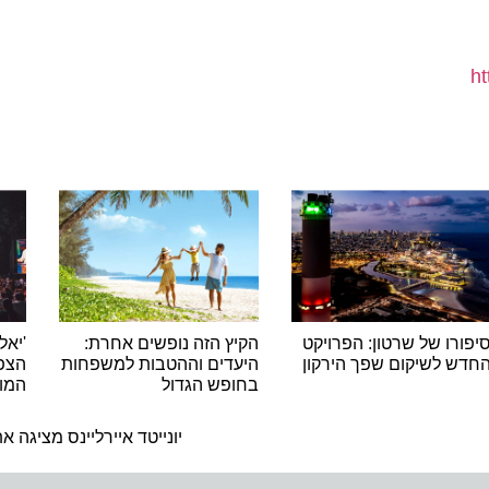
ו של שרטון: הפרויקט
הקיץ הזה נופשים אחרת:
'יאללה ג
 לשיקום שפך הירקון
היעדים וההטבות למשפחות
הצפוני,
בחופש הגדול
המונים
ה
יונייטד איירליינס מציגה את United CleanPlus