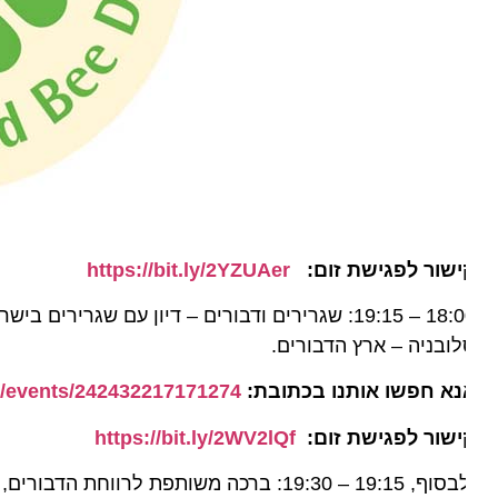
ישור לפגישת זום:
https://bit.ly/2YZUAer
ירים ודבורים – דיון עם שגרירים בישראל, בהנחיית שגרירת סלובניה בישראל,
ובניה – ארץ הדבורים.
נא חפשו אותנו בכתובת:
com/events/242432217171274/
ישור לפגישת זום:
https://bit.ly/2WV2lQf
 19:30: ברכה משותפת לרווחת הדבורים, האנושות והארץ שעל כדור הארץ, ומדיטציה מודרכת בינלאומית.