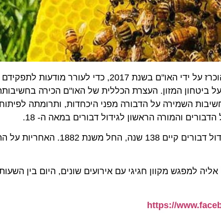
היום 20.5 הוא 'יום הדבורה העולמי', אותו יזמה סלובניה, והוכרז על ידי האו"ם בשנת 2017, 
יטחון המזון. העצרת הכללית של האו"ם הכירה בחשיבותה ש
ורים והמורה הראשון לגידול דבורים במאה ה- 18.
אצלנו בישראל, שכזכור הינה "ארץ זבת חלב ודבש", ענף גידול דבורים קיים 138 שנה,
https://www.