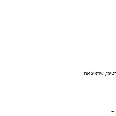
ז
, שתציג את