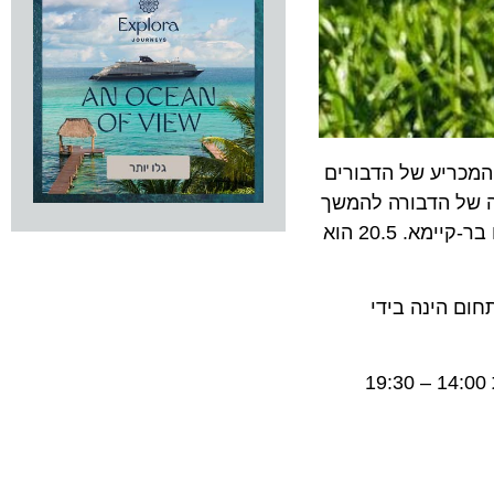
כדי לעורר מודעות לתפקידם המכריע של הדבורים
ל הדבורה להמשך
קיום החקלאות, וקראה לכל המדינות, להעלות המודעות לחשיבות השמירה על הדבורה מפני היכחדות, ותרומתה לפיתוח בר-קיימא. 20.5 הוא
 החל משנת 1882. האחריות על התחום הינה בידי
שגרירות סלובניה בישראל מבקשת להזמין אתכם להצטרף אליה למפגש מקוון חגיגי עם אירועים שונים, היום בין השעות 14:00 – 19:30