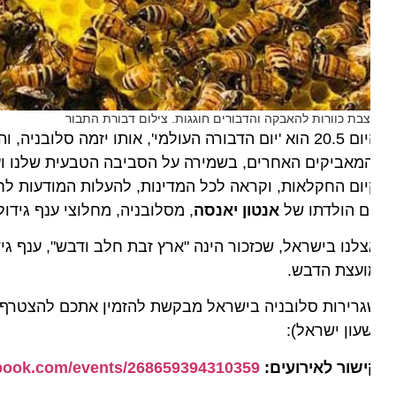
בת כוורות להאבקה והדבורים חוגגות. צילום דבורת התבור
מאביקים האחרים, בשמירה על הסביבה הטבעית שלנו ועל ב
ם הולדתו של
אנטון יאנסה
, מסלובניה, מחלוצי ענף גידול הדב
ועצת הדבש.
עון ישראל):
שור לאירועים:
facebook.com/events/268659394310359