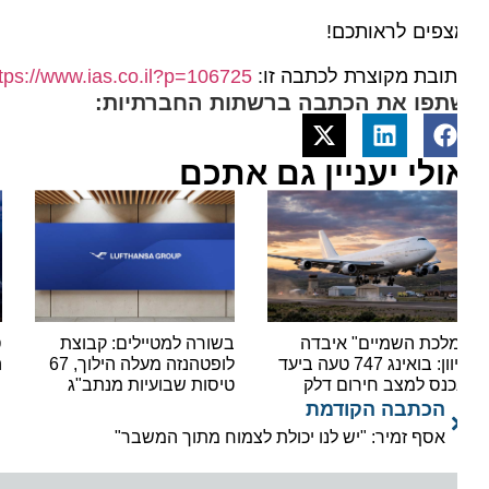
צפים לראותכם!
ובת מקוצרת לכתבה זו:
https://www.ias.co.il?p=106725
תפו את הכתבה ברשתות החברתיות:
ולי יעניין גם אתכם
לכת השמיים" איבדה
בשורה למטיילים: קבוצת
סיפור
כיוון: בואינג 747 טעה ביעד
לופטהנזה מעלה הילוך, 67
החדש
כנס למצב חירום דלק
טיסות שבועיות מנתב"ג
הכתבה הקודמת
אסף זמיר: "יש לנו יכולת לצמוח מתוך המשבר"