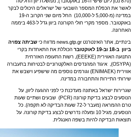
(870 נכון ליום שישי ה-16 באוקטובר), ממשלת יוון החליטה
לאשר את הכפלת המספר השבועי של ישראלים היכולים לבקר
במדינה (מ-5,000 ל-10,000) החל מיום שני הקרוב ה-19
באוקטובר. מספר מקרי חולי הקורונה ביוון גדל ל-463 ביממה
האחרונה.
בינתיים, אתר האינטרנט news.gtp.gr מדווח כי
שביתה צפויה
ביוון ב-18 וב-19 לאוקטובר
הכוללת את התאחדות בקרי
התנועה האווירית (EEEKE), רשות התעופה האזרחית
(OSYPA), איגוד המהנדסים האלקטרוניים לבטיחות בתעבורה
אווירית (ENIMAEK) וגורמים נוספים מה שישפיע וישבש את
שירותי התיירות והתחבורה במדינה.
שגרירות ישראל באתונה מעדכנת כי לפני ההגעה ליוון, על
הנוסעים לבצע בדיקת קורונה (PCR) שבעים ושתיים שעות
טרם ההמראה (מעבר ל-72 שעות הבדיקה לא תקפה). כל
הנוסעים, מגיל 10 ומעלה נדרשים לבצע בדיקת קורונה. על
תוצאות הבדיקה להיות בשפה האנגלית.