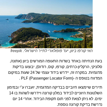
האי קורפו ביוון, יעד פופולארי לתייר הישראלי. freepik
בעת הנחיתה באחד בשדות התעופה המורשים ביוון (אתונה,
סלוניקי, הרקליון-כרתים, קורפו, קוס, רודוס), יבוצעו בדיקות
מדגמיות. במקרה זה, יידרש בידוד עצמי של 24 שעות במיקום
המדווח בטופס ה -(PLF (Passenger Locator Form .
תיירים שיימצאו חיוביים בבדיקה המדגמית, יועברו ע"י ובמימון
השלטונות היווניים לבידוד במלון קורונה ויידרשו לשהות בו 14
ימים. לא ניתן לצאת לפני תום תקופת הבידוד. אחרי 14 יום
נדרשת בדיקת קורונה נוספת.