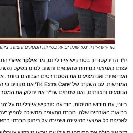
טורקיש איירליינס: שומרים על בטיחות הנוסעים והצוות. צילו
יו"ר הדירקטוריון בטורקיש איירליינס, מר
אילקר אייג'י
התיי
עצום באמצעי בטיחות שנאכפים וחשוב לטוס בשקט נפשי. ב
העדיפויות ואנו מציעים את הסטנדרטים הגבוהים ביותר. אמ
המורשות. עם השקתו של 
הנוסעים והצוותים, ואנו שמחים שד"ר אוז יחלוק את המסר 
ביוני, עם חידוש הטיסות, הודיעה טורקיש איירליינס על 'הנ
בריאות האורחים שלה. חברת התעופה ממשיכה להפיץ "ערכות ה
לאכיפת כל אמצעי ההיגיינה ושמירה על ריחוק חברתי בתא 
ד"ר אוז חולק את המומחיות שלו עם נוסעי טורקיש איירליינס מאז 2017, כאשר חברת התעופה השיקה