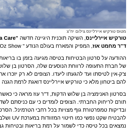
מטוס טורקיש איירליינס.צילום יח"צ
טורקיש איירליינס
, השיקה תוכנית היגיינה חדשה
"TK Extra Care"
ד"ר מחמט אוז
, המפיק והמארח בעולם הנודע " The Dr. Oz Show"
ההודעה על סרטון הבטיחות בטיסה מגיעה בזמן בו בריאו
של חברת התעופה לרווחת הנוסעים שלה, הסרטון בן שלוש ה
צ'ק-אין לטיסתו ועד להגעתו ליעדו. הצופים לא רק יזכרו א
להם ביטחון מלא כי טורקיש איירליינס דואגת לרמת הגנה
בסרטון האנימציה בן שלוש הדקות, ד"ר עוז מראה כי כאשר
תורם לריחוק החברתי. הצופים לומדים כי עם כניסתם לשדה
ובדיקות טמפרטורת גוף מצויות בכל רחבי הטרמינל. הסרטון
להבטיח ש
נמצאים בכל טיסה כדי לשמור על רמת בריאות ובטיחות גבו