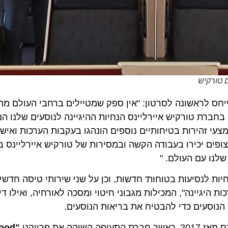
ם טורקיש
חס לראשונה לסרטון: "אין ספק שמטיילים ברחבי העולם מת
חברת טורקיש איירליינס הנחיות ההיגיינה לנוסעים שלנו ה
צעי זהירות בטיחותיים נוספים הונהגו בעקבות הערכות ואישו
'TK Extra Care' אנו מקווים כי הצופים יכירו בעבודה הקשה ובמסירות של טורקיש אי
שלנו עם העולם. "
חיות לנסיעות בטוחות' חדשות, וכן על שני שירותי טיסה חדשי
יגיינה", המכילות מגבוני חיטוי ומסכה לאורחיה, ואילו דיי
הנוסעים כדי להבטיח את בריאות הנוסעים.
 את פרויקט
"Fly Good Feel Good"