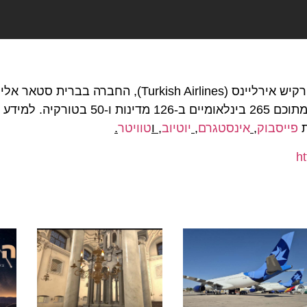
מטוסי נוסעים ומטען, הטסים ל-319 יעדים ברחבי העולם, מתוכם 265 בי
ת
פייסבוק
,
אינסטגרם
,
יוטיוב
, ו
טוויטר
.
h