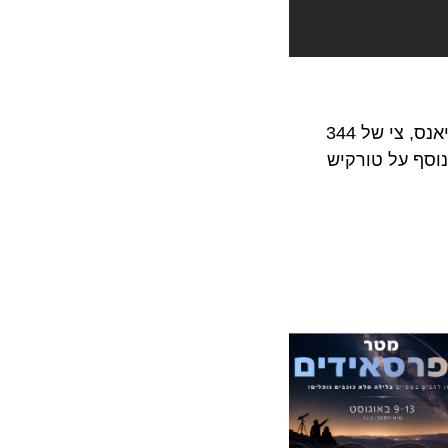
החברה נוסדה בשנת 1933 עם צי של חמישה מטוסים, לטורקיש אירליינס (Turkish Airlines), החברה בברית סטאר אלייאנס, צי של 344
נלאומיים ב-126 מדינות ו-50 בטורקיה. למידע נוסף על טורקיש