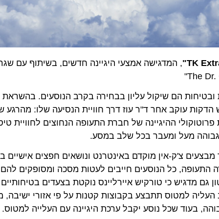
, המדגישה אמצעי היגיינה חדשים, בשיתוף עם שגר
ת ובטיחות הם שיקול עליון בבחירה בקרב הנוסעים. בהשרא
דקות עוקב אחר ד"ר עוז דרך חוויית הנסיעה שלו: מהרגע ש
ת פרוטוקולי ההיגיינה של חברת התעופה הנחוצים לחוויית טיס
 גבוהה מעל ומעבר בכל שלב במסע.
 מבצעים צ'ק-אין מוקדם באינטרנט ונושאים חפצים אישיים ב
 התעופה, כל הנוסעים חייבים לעטות מסכה ומסופקים להם מ
 גם מדגיש כי טורקיש איירליינס נוקטת בצעדים בטיחותיים 
קט נפשי כמו חיטוי המזוודות במערכת UV ושלב העליה למטוס תתבצע בקבוצות קטנות על פי אזורי 
הה, בעוד שכל נוסע יקבל ערכת היגיינה עם העלייה למטוס.