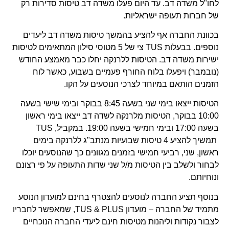
לחו"ל משדה דב. עד היום פעלו משדה דב טיסות סדירות רק
של חברות תעופה ישראליות.
בכוונת החברה אף להציע בהמשך טיסות משדה דב ליעדים
נוספים. בבעלות TUS צי של 5 מטוסי סילון המתאימים לטיסות
ישירות משדה דב. הטיסות ללרנקה יחלו כבר מאמצע החודש
(נובמבר) ויפעלו בלוח החורף פעמיים בשבוע, כאשר לוח
הזמנים הותאם במיוחד לצרכי הנוסעים על הקו.
הטיסות ייצאו בימי שני בשעה 8:45 בבוקר ובימי שישי בשעה
10:00 בבוקר, הטיסות מלרנקה לשדה דב ייצאו בימי ראשון
בשעה 17:00 ובימי חמישי בשעה 19:00. במקביל, TUS
תמשיך להציע 4 טיסות שבועיות מנתב"ג ללרנקה בימים
ראשון, שני, רביעי חמישי בזמנים מגוונים כך שהנוסעים יוכלו
לבחור ולשלב בין הטיסות מ/ל שני שדות התעופה על פי רצונם
ונוחיותם.
בנוסף תציע החברה לנוסעים להצטרף בחינם למועדון הנוסע
מתמיד של החברה – מועדון TUS & PLUS, שמאפשר לחבריו
לצבור נקודות וליהנות מטיסות חינם ליעדי החברה הנוכחיים