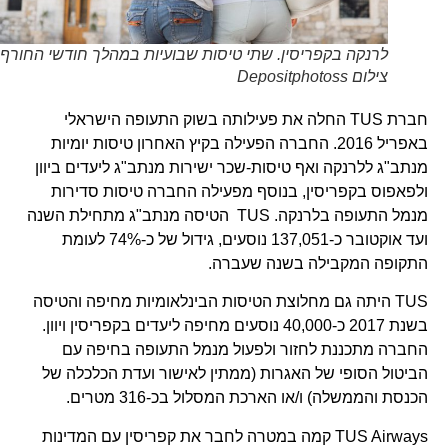
לרנקה בקפריסין. שתי טיסות שבועיות במהלך חודשי החורף.
צילום Depositphotoss
חברת TUS החלה את פעילותה בשוק התעופה הישראלי
באפריל 2016. החברה הפעילה בקיץ האחרון טיסות יומיות
מנתב"ג ללרנקה ואף טיסות-שכר ישירות מנתב"ג ליעדים ביוון
ולפאפוס בקפריסין, בנוסף מפעילה החברה טיסות סדירות
מנמל התעופה בלרנקה. TUS הטיסה מנתב"ג מתחילת השנה
ועד אוקטובר כ-137,051 נוסעים, גידול של כ-74% לעומת
התקופה המקבילה בשנה שעברה.
TUS היתה גם מחלוצת הטיסות הבינלאומיות מחיפה והטיסה
בשנת 2017 כ-40,000 נוסעים מחיפה ליעדים בקפריסין ויוון.
החברה מתכננת לחזור ולפעול מנמל התעופה בחיפה עם
הביטול הסופי של האגרות (ממתין לאישור ועדת הכלכלה של
הכנסת והממשלה) ו/או הארכת המסלול בכ-316 מטרים.
TUS Airways קמה במטרה לחבר את קפריסין עם המדינות