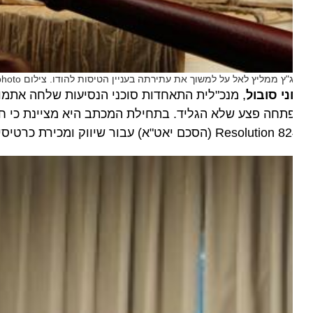
"ץ ממליץ לאל על למשוך את עתירתה בעניין הטיסות להודו. צילום Depositphoto
י סובול
, מנכ"לית התאחדות סוכני הנסיעות שלחה אתמול (ה
Resoluti (הסכם יאט"א) עבור שיווק ומכירת כרטיסי טיסה של חברת התעופה.