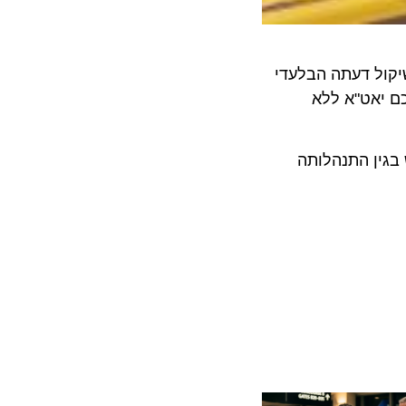
ל דעתה הבלעדי
אט"א ללא
ן התנהלותה