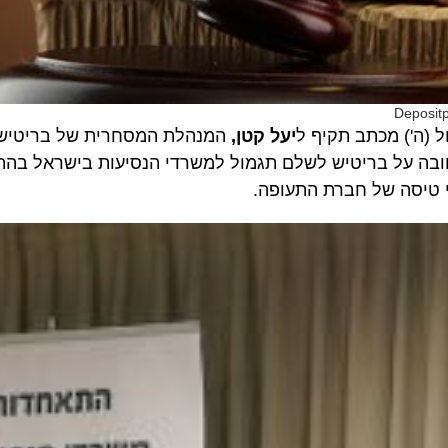
') מכתב תקיף ל
יעל קטן,
המנהלת המסחרית של בריטיש איירו