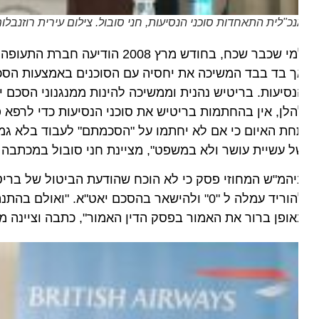
כ"לית התאחדות סוכני הנסיעות, חני סובול. צילום עירית רוזנבלום
למי שכבר שכח, בחודש מרץ 2008 הוד
 בד בבד המשיכה את יחסיה עם הסוכנים באמצעות הסכם יאט
סיעות. בריטיש נהנית וממשיכה להינות ממנגנוני הסכם יאט"
לן, אין בהחתמות בריטיש את סוכני הנסיעות כדי לרפא פגם 
 עשיית עושר ולא במשפט", מציינת חני סובול במכתבה ליעל
המ"ש המחוזי פסק כי לא הוכח שהודעת הביטול של בריטיש
ופן ברור את האמור בפסק הדין האמור", כתבה וציינה מנכ"