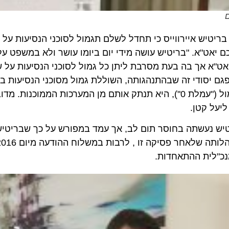
יעה חברת התעופה בריטיש איירווייס כי תחדל לשלם תגמול לסוכני הנסיעות על
"א. "בריטיש עושה מידי יום ביומו עושר ולא במשפט על חש
א אך בה בעת מסרבת ליתן כל גמול לסוכני הנסיעות על שירו
יסודי זה שבהתנהגותה, השוללת גמול מסוכני הנסיעות בניגו
תחת האיום כי אם לא יחתמו על "הסכמתם" לעבוד בלא גמול ("עמלת 0"), היא תנתק אותם מן המערכות הממ
 קטן.
 נעשתה בחוסר תום לב, אך עמד במפורש על כך שבריטיש אי
לית ההתאחדות.