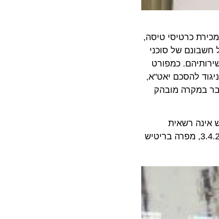
 מכירת כרטיסי טיסה,
בונם של סוכני
תיהם. כמפורט
ד להסכם יאט"א,
וכנות. מדובר במקרה מובהק
נה רשאית
להוריד עמלה ל "0" ולהישאר בהסכם יאט"א. "ואולם בהתנהלותה שלאחר פסיקה זו , לרבות במשלוח ההודעה מיום 3.4.2016, מפרה בריטיש