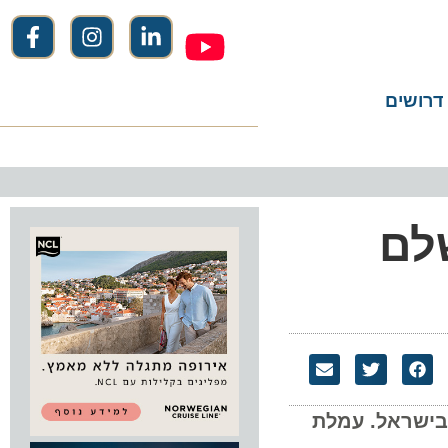
שים
ם
שראל. עמלת