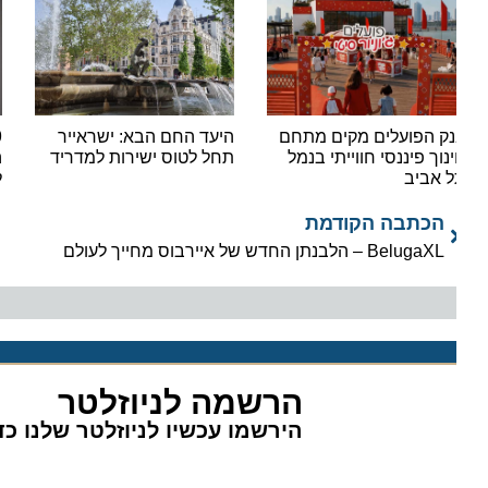
ק הפועלים מקים מתחם
היעד החם הבא: ישראייר
9
נוך פיננסי חווייתי בנמל
תחל לטוס ישירות למדריד
ההטב
 אביב
לתוש
הכתבה הקודמת
BelugaXL – הלבנתן החדש של איירבוס מחייך לעולם
הרשמה לניוזלטר
הירשמו עכשיו לניוזלטר שלנו כדי 