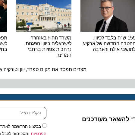
15 ש"ח בלבד לכיוון:
משרד החוץ באזהרה
תפסו אות
ה החדשה של ארקיע
לישראלים ביוון: הפגנות
לשעבר ש
בי אילת והערבה
נרחבות צפויות ברחבי
בחינם במשך
המדינה
ה
מצרים תפסה את מקום ספרד, יוון וטורקיה אצל ה
להשאר מעודכנים
בביצוע ההרשמה לאתר, אני
הפרטיות
ומסכים/ה לקבל תכנים 