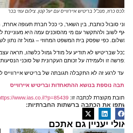
כס כרוז, מנכ”ל בריטיש איירווייס עם יעל קטן. צילום עוזי בכר
י סובול כותבת, בין השאר, כי ככל חברת תעופה אחרת, רש
ף לשוב ולהתקשר עם מי מהסוכנים עמה היא מעוניינת לעבו
לום. כפי שפסק בית המשפט המחוזי – גמול זה נתון לשיקול 
כל שבריטיש לא תודיע על מודל גמול כלשהו, תראה עצמה ה
רשה זו ולעמידה על זכותם העקרונית של סוכני הנסיעות לגמ
עד לרגע זה לא התקבלה תגובתה של בריטיש איירווייס למכת
תבה נוספת בנושא ההתאחדות ובריטיש איירווייס
ובת מקוצרת לכתבה זו:
https://www.ias.co.il?p=85439
תפו את הכתבה ברשתות החברתיות:
ולי יעניין גם אתכם