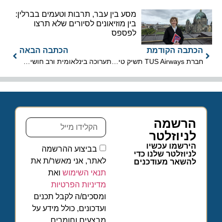
מסע בין עבר, תרבות וטעמים בברלין:
בין מוזיאונים לסיורים שלא תרצו
לפספס
הכתבה הקודמת
הכתבה הבאה
חברת TUS Airways תשיק טיסות ישירות מתל-אביב לאתונה ולסלוניקי
תערוכה בינלאומית ורב חושית של גוסטב קלימט במדעטק, חיפה
הרשמה
לניוזלטר
הירשמו עכשיו
בביצוע ההרשמה
לניוזלטר שלנו כדי
לאתר, אני מאשר/ת את
להשאר מעודכנים
תנאי השימוש
ואת
מדיניות הפרטיות
ומסכים/ה לקבל תכנים
ועדכונים, כולל מידע על
מבצעים וחומרים