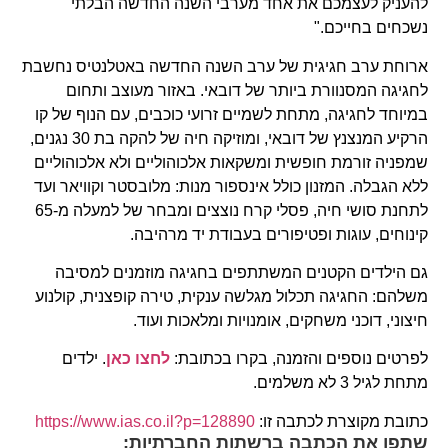
להעניק לעצמכם את אחד מערבי השנה החדשה הבלתי
נשכחים בחייכם."
ארוחת ערב חגיגית של ערב השנה החדשה באטלנטיס נחשבת
לחגיגה המסנוורת ביותר של דובאי. באזור מעוצב ותחום
במיוחד לחגיגה, מתחת לשמיים זרועי כוכבים, עם הנוף של קו
הרקיע המנצנץ של דובאי, ומוזיקה חיה של להקה בת 30 נגנים,
שמפניה זורמת חופשית ומשקאות אלכוהוליים ולא אלכוהוליים
ללא הגבלה. המזנון כולל אינספור מנות: מלובסטר וקוויאר ועד
לתחנת סושי חיה, פסלי קרח נוצצים ומבחר של למעלה מ-65
קינוחים, עוגות ופטיפורים בעבודת יד מרהיבה.
גם הילדים הקטנים המשתתפים בחגיגה מוזמנים למסיבה
משלהם: החגיגה תכלול מגלשה ענקית, טירה קופצנית, קולנוע
חיצוני, דוכני משחקים, אומנויות ומלאכות ועוד.
לפרטים נוספים והזמנה, בקרו בכתובת:
לחצו כאן
. ילדים
מתחת לגיל 3 לא משלמים.
כתובת מקוצרת לכתבה זו:
https://www.ias.co.il?p=128890
שתפו את הכתבה ברשתות החברתיות: