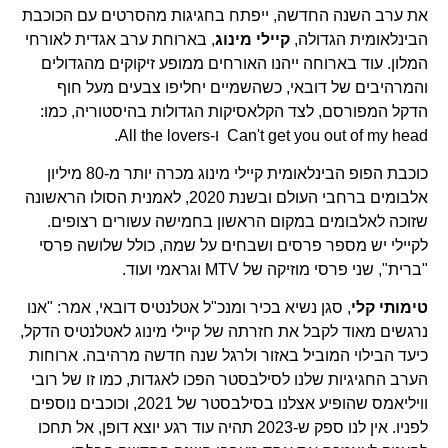
את ערב השנה החדשה, ייפתח בחגיגות מהסרטים עם הכוכבת
הבינלאומית הגדולה,
קיילי מינוג
, בארוחת ערב אגדית לאורחי
המלון. עוד בארוחה ייהנו האורחים ממופע זיקוקים מהגדולים
והמרהיבים של דובאי, כשהשמיים יחליפו צבעים מעל חוף
הדקל המפורסם, לצד הקלאסיקות הגדולות בהיסטוריה, כמו:
Can't get you out of my head ו-All the lovers.
כוכבת הפופ הבינלאומית קיילי מינוג מכרה יותר מ-80 מיליון
אלבומים ברחבי העולם ובשנת 2020, לאמנית הסולו הראשונה
שזוכה לאלבומים במקום הראשון בחמישה עשורים רצופים.
לקיילי יש מספר פרסים ושבחים על שמה, כולל שלושה פרסי
"ברית", שני פרסי מוזיקה של MTV וגראמי ועוד.
טימותי קלי
, סגן נשיא בכיר ומנכ"ל אטלנטיס דובאי, אמר: "אנו
נרגשים מאוד לקבל את חזרתה של קיילי מינוג לאטלנטיס הדקל,
כיעד הבילוי המוביל באזור ולרגל שנה חדשה מרהיבה. ארוחות
הערב החגיגיות שלנו לסילבסטר הפכו לאגדות, כמו זו של רובי
וויליאמס שהופיע אצלנו בסילבסטר של 2021, וכוכבים נוספים
לפניו. אין לנו ספק ש-2023 תהיה עוד רגע יוצא דופן, אל תחכו