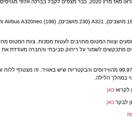
העובדים שלנו על המסירות, העבודה הקשה והסובלנות שהראו מאז מרץ 2020. כבר מצפים לקבל בברכה א
* כל טיסות וויזאיי
עים וצוות המטוס מחויבים לעטות מסכות. צוות המטוס מחויבי
מתבקשים לשמור על ריחוק סביבתי והחברה מעודדת את לקוח
* מסנני אוויר HEPA שמותקנים במטוסי וויזאייר לוכדים 99.97% מהווירוסים והבקטריות שיש באוויר. זה מצטרף 
מהלך הלילה.
רוא
כאן
בקר
כאן