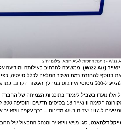
 - נותנת החסות ל-AS רומא. צילום יח"צ
זאייר (Wizz Air)
ת בנוסף להחזרת רמת השכר המלאה לכלל טייסיה, כפי שהיי
מטוסי איירבוס במהלך העשור הקרוב, כמו גם להציע אלפי משרות נוספות לטייסים ןאנשי צוות.
 אלו נועדו בשביל לעמוד בתוכניות הצמיחה של החברה וב
197 יעדים ב-49 מדינות – בכך עקפה וויזאייר את נפח הפעילות שלה מלפני הקורונה.
ייקל דלהאנט
, סגן נשיא וויזאייר ומנהל התפעול של החברה