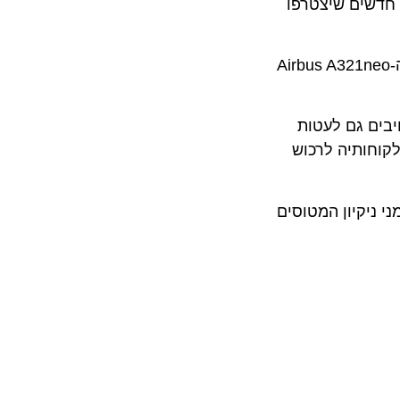
לפי מגויסים חדשים שיצטרפו
ר מתבצעות עם מטוסי איירבוס A320 (180 מושבים), A321 (230 מושבים), Airbus A320neo (186) וה-Airbus A321neo
ם גם לעטות
ותיה לרכוש
ללוח זמני ניקיון המטוסים