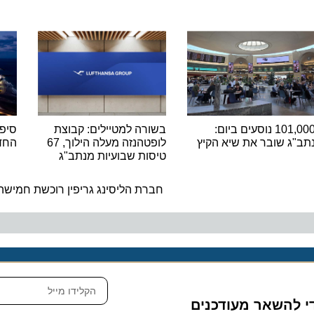
101,000 נוסעים ביום:
בשורה למטיילים: קבוצת
סיפורו ש
 שובר את שיא הקיץ
לופטהנזה מעלה הילוך, 67
החדש לש
טיסות שבועיות מנתב"ג
ה
חברת הליסינג גריפין רוכשת חמישה מטוסי בו
להשאר מעודכנים