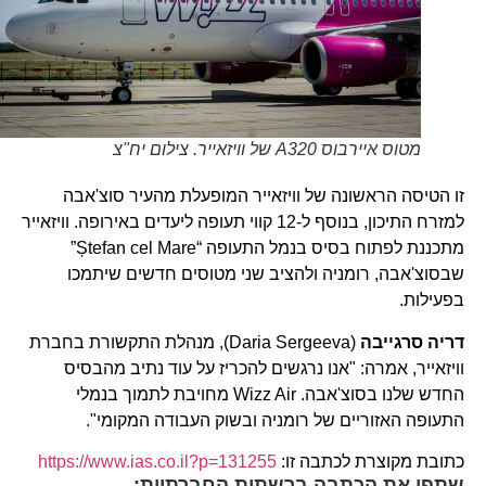
מטוס איירבוס A320 של וויזאייר. צילום יח"צ
זו הטיסה הראשונה של וויזאייר המופעלת מהעיר סוצ'אבה
למזרח התיכון, בנוסף ל-12 קווי תעופה ליעדים באירופה. וויזאייר
מתכננת לפתוח בסיס בנמל התעופה “Ștefan cel Mare”
שבסוצ'אבה, רומניה ולהציב שני מטוסים חדשים שיתמכו
בפעילות.
דריה סרגייבה
(Daria Sergeeva), מנהלת התקשורת בחברת
וויזאייר, אמרה: "אנו נרגשים להכריז על עוד נתיב מהבסיס
החדש שלנו בסוצ'אבה. Wizz Air מחויבת לתמוך בנמלי
התעופה האזוריים של רומניה ובשוק העבודה המקומי".
כתובת מקוצרת לכתבה זו:
https://www.ias.co.il?p=131255
שתפו את הכתבה ברשתות החברתיות: