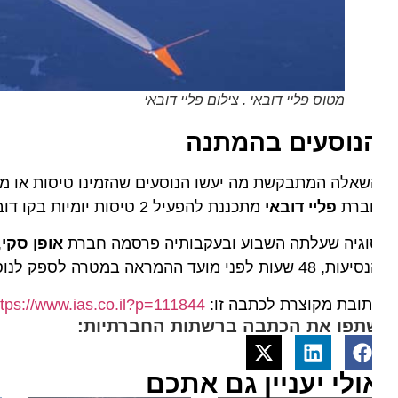
מטוס פליי דובאי . צילום פליי דובאי
נוסעים בהמתנה
אלה המתבקשת מה יעשו הנוסעים שהזמינו טיסות או מעוניינ
ברת
פליי דובאי
מתכננת להפעיל 2 טיסות יומיות בקו דובאי – תל אביב – דובאי, החל מה-26 בנובמבר.
וגיה שעלתה השבוע ובעקבותיה פרסמה חברת
אופן סקי
, נצ
שעות לפני מועד ההמראה במטרה לספק לנוסעים את אשרת הכניסה, בכפוף לבדיקת קורונה שלילית.
ובת מקוצרת לכתבה זו:
https://www.ias.co.il?p=111844
תפו את הכתבה ברשתות החברתיות:
ולי יעניין גם אתכם