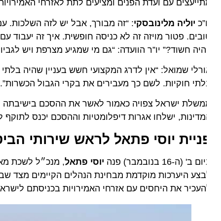
ייעצים עם ועדת הפנים ומציעים לתת לאזרחי האמירויות פט
”כ
יוליה מלינובסקי
: “זה מבורך, אבל יש לזה השלכות. עם מד
בים. פטור מויזה זה לא כניסה חופשית. איך זה יעבוד עם הא
היה חשוד?” יו”ר הוועדה: “גם מי שמגיע מצרפת ויש לגביו מיד
רלי שמואל: “אין לדרג המקצועי חשש בעניין שהיה בלתי חו
תי חוקיות. לשם כך מעבירים את בקרי הגבול הכשרות”.
ינות, ישלחו אגרות דיפלומטיות וההסכם יכנס לתוקף לאחר 30 יום משליחת האגרות. מדובר בהסכם ייחודי וראשון עם מדינה ערב
ניית יוסי פתאל לראש שירותי הביטחו
ם ב' (ה-16 בנובמבר) פנה
יוסי פתאל
, מנכ״ל לשכת מארגני
צע היערכות מוקדמת מבחינת הנהלים הקיימים מצד שב״כ ב
עכיר את היחסים עם אזרחי האמירויות בכניסתם לישראל ו