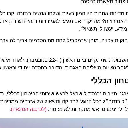
ור מאשרת כניסה”.
ינות אחרות היו המון בעיות ושלחו אנשים בחזרה. קרו כל מינ
מירויות? מה יקרה אם תגיעי לאמירויות ותהיי חשודה, או שמי
ע, יעשו לו תשאול”.
קית צפויה. מובן שבמקביל לחתימת הסכמים צריך להיערך גם
ממשלת ישראל צפויה כאמור לאשר את ההסכם בישיבתה השבועית שתתקיים ביום ראשון (ה-
ית.
ן הכללי
 תיירות נכנסת לישראל לראש שירותי הביטחון הכללי,
נדב א
נתב״ג בכל הנוגע לבדיקה ותשאול של אזרחים ממדינות ער
להימנע מראש מתקריות לא נעימות
(לכתבה המלאה)
.