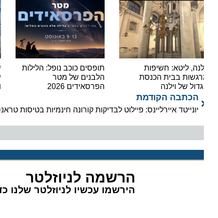
לנה, ליטא: חשיפות
תופסים כוכב נופל: הלילות
שיא ה
גשות בבית הכנסת
הלבנים של מטר
דול של וילנה
הפרסאידים 2026
וכ-14,000 נוסעים ביום אחד
הכתבה הקודמת
יונייטד איירליינס: פיילוט לבדיקות קורונה חינמיות בטיסות טראנס אט
הרשמה לניוזלטר
הירשמו עכשיו לניוזלטר שלנו כדי 