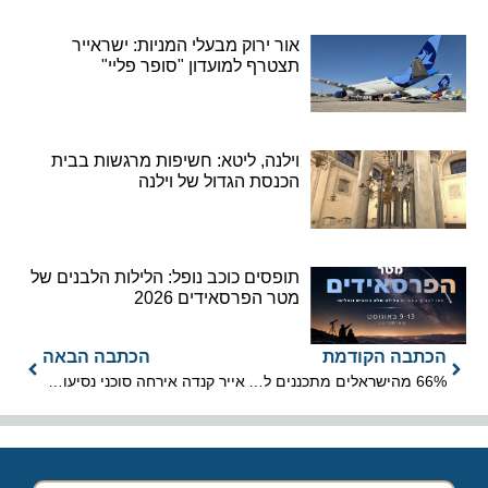
אור ירוק מבעלי המניות: ישראייר
תצטרף למועדון "סופר פליי"
וילנה, ליטא: חשיפות מרגשות בבית
הכנסת הגדול של וילנה
תופסים כוכב נופל: הלילות הלבנים של
מטר הפרסאידים 2026
הכתבה הקודמת
הכתבה הבאה
66% מהישראלים מתכננים לטוס לאחת ממדינות אסיה-פסיפיק
אייר קנדה אירחה סוכני נסיעות במלון קראון פלזה