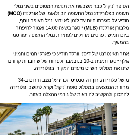
הסופה 'ניקול' כבר משבשת את תנועת המטוסים בשני נמלי
תעופה בפלורידה: נמל התעופה הבינלאומי של אורלנדו
(MCO)
הודיע על סגירתו היום עד לזמן לא ידוע. נמל תעופה נוסף,
מלבורן אורלנדו
(MLB)
ייסגר בשעה 14:00 ואמור להיפתח
ביום חמישי. פרטים מדויקים לפתיחת נמלי התעופה יפורסמו
בהמשך.
אתר האינטרנט של דיסני וורלד הודיע כי פארקי המים והמיני
גולף ייסגרו זמנית ב-10 בנובמבר ולפחות שלוש חברות קרוזים
שינו את מסלולי השייט מיעדם המקורי בפלורידה.
מושל פלורידה,
רון דה סנטיס
הכריז על מצב חירום ב-34
מחוזות הנמצאים במסלול סופת 'ניקול' וקרא לתושבי פלורידה
להתכונן ולהקשיב להוראות של גורמי ההצלה באזור.