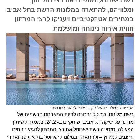
רשת ישרוטל מזמינה את רצי המרתון
ומלוויהם, להתארח במלונות הרשת בתל אביב
במחירים אטרקטיביים ויעניקו לרצי המרתון
חווית אירוח נינוחה ומושלמת
הבריכה במלון רויאל ביץ. צילום ליאור גרונדמן
רשת מלונות ישרוטל נבחרה להיות המארחת הרשמית של
מרתון פלייטיקה תל אביב, שיתקיים ב- 24.2. במסגרת שיתוף
הפעולה, מזמינה רשת ישרוטל את רצי המרתון להגיע נינוחים
ורעננים למירוץ – ולהתארח במלונות ישרוטל בת"א, לפני ואחרי