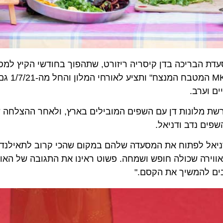
של נדב ודניאל יושק היום (ב') 1/6/21 במסעדת הבריכה בדן קיסריה ריזורט, שתהפוך בחודשי הקיץ
המטבח התאילנדי האותנטי של הזוג שכבש את 
ערב.
ת מלונות דן עם השפים המובילים בארץ, ולאחר ההצלחה שנח
 נדב ודניאל.
ל לפתוח את המסעדה שלהם במקום שהכי קרוב לתאילנד ואמר:
ירה שכולה חופש ושמחה. פשוט ראינו את התגובה של האורחי
 להמשיך את הקסם."