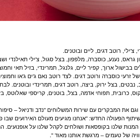
לי, רוטב דגים, ליים ובוטנים.
, נענע, כוסברה, מלפפון, בצל סגול, צ'ילי תאילנדי ושבבי או
ול ארוך, קפיר ליים, גלנגל, תמרינדי, בזיל תאי וחמוצים ת
עי כוסברה ורוטב דגים. לצד רוטב נאם ג'ים ג'או וחמוצים.
טים, בצל ירוק, ביצה, רוטב דגים, תמרינדי ובוטנים. לבחירה 
רובית, תפוחי אדמה, בצל, בוטנים, קריספי שאלוטס, בזיליק
 את המבקרים עם שירות המשלוחים "נדב ודניאל – סיפור אה
וף הפעולה החדש: "אנחנו מגיעים מעולם האירועים שבו פגשנ
נות שלנו בקופסאות ושולחים לקהל שלנו על אופנועים. ההזד
 של טעמים – מרגשת אותנו מאוד ".