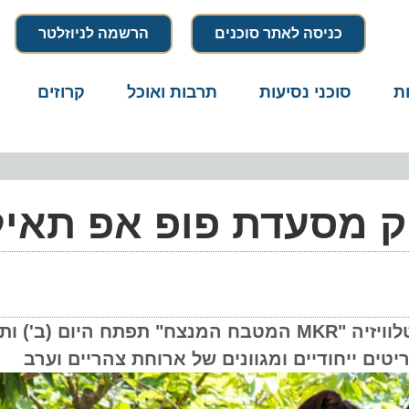
כניסה לאתר סוכנים
הרשמה לניוזלטר
סוכני נסיעות
תרבות ואוכל
קרוזים
דרו
ק מסעדת פופ אפ תאילנ
המסעדה של זוג השפים נדב ודניאל, מתוכנית הטלוויזיה "MKR המטבח המנצח" תפתח הי
יחודיים ומגוונים של ארוחת צהריים וערב