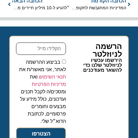
הכתבה הקודמת
הכתבה הבאה
המדיניות המתגבשת לתקופה שלאחר סיום המגבלות הנוכחיות
״להגיע ל-10 מיליון תיירים מדי שנה, שיביאו 60 מיליארד ₪ למשק״
הרשמה
לניוזלטר
הירשמו עכשיו
בביצוע ההרשמה
לניוזלטר שלנו כדי
לאתר, אני מאשר/ת את
להשאר מעודכנים
תנאי השימוש
ואת
מדיניות הפרטיות
ומסכים/ה לקבל תכנים
ועדכונים, כולל מידע על
מבצעים וחומרים
פרסומיים, לכתובת
הדוא״ל שלי.
הצטרפו