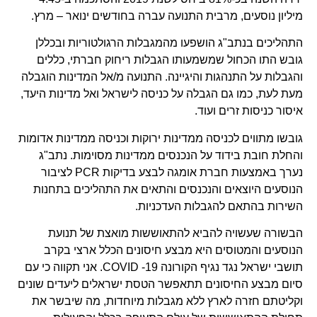
מיליון נוסעים, מרבית התנועה עברה בחודשים ינואר – מרץ.
התהליכים בנתב"ג הושפעו מהמגבלות הרגולטוריות ובכללן
גובש התו הכחול שמשמעותו הגבלות ריחוק חברתי, כללים
והגבלות על התנהגות והיגיינה. התנועה מ/אל המדינות הוגבלה
מעת לעת, כמו גם הגבלה על כניסה לישראל ואל מדינות היעד,
איסור כניסות זרים ועוד.
גובשו מתווים לכניסה ממדינות ירוקות וכניסה ממדינות אדומות
והחלת חובת בידוד על הנכנסים ממדינות מסוימות. נתב"ג
נערך באמצעות חברת אומגה לבצע בדיקות PCR לציבור
הנוסעים היוצאים והנכנסים והתאים את התהליכים בתחנות
השירות בהתאם להגבלות העדכניות.
הבשורה שעשויה להביא להתאוששות מואצת של תנועת
הנוסעים והמטוסים היא מבצע חיסונים הכלל ארצי בקרב
תושבי ישראל נגד נגיף הקורונה COVID -19. אני תקווה כי עם
סיום מבצע החיסונים תתאפשר הטסת ישראלים ליעדים שונים
וקליטתם חזרה לארץ ללא מגבלות מיוחדות, מה שיבשר את