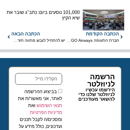
101,000 נוסעים ביום: נתב"ג שובר את
שיא הקיץ
הכתבה הקודמת
הכתבה הבאה
חברת התעופה EGO Airways תתחיל לפעול בחודש מרץ 2021
יש להתחיל לגבש מתווה חזרה לפעילות של כלל בתי המלון במדינה
הרשמה
לניוזלטר
הירשמו עכשיו
בביצוע ההרשמה
לניוזלטר שלנו כדי
לאתר, אני מאשר/ת את
להשאר מעודכנים
תנאי השימוש
ואת
מדיניות הפרטיות
ומסכים/ה לקבל תכנים
ועדכונים, כולל מידע על