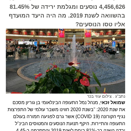
4,456,626 נוסעים ומגלמת ירידה של 81.45%
בהשוואה לשנת 2019. מה היה היעד המועדף
אליו טסו הנוסעים?
נתב"ג . צילום עוזי בכר
שמואל זכאי
, מנהל נמל התעופה הבינלאומי בן גוריון מסכם
את שנת 2020: "בשנת 2020 חווינו משבר עולמי של התפרצות
נגיף הקורונה (COVID 19) אשר גרם לפגיעה חמורה בעולם
התעופה והתיירות. היקף תנועת הנוסעים והמטוסים הבינ"ל
ירדה השנה בכ-81% ביחס לשנת 2019 והסתכמה ב-4.45