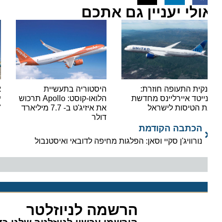
ולי יעניין גם אתכם
קית התעופה חוזרת:
היסטוריה בתעשיית
אור י
נייטד איירליינס מחדשת
הלואו-קוסט: Apollo תרכוש
ישראי
 הטיסות לישראל
את איזיג'ט ב- 7.7 מיליארד
"סופר
דולר
הכתבה הקודמת
נורוויג'ן סקיי וסאן: הפלגות מחיפה לדובאי ואיסטנבול
הרשמה לניוזלטר