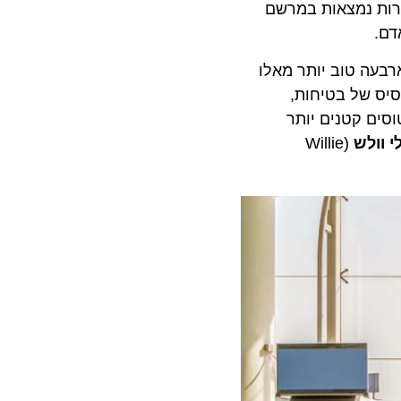
 רשויות רבות בתוכניות הבטיחות הרגולטוריות שלהן. נכון לעכשיו 409 חברות נמצאות במרשם
ת מצטבר שהוא פי ארבעה טוב יותר מאלו
ס של בטיחות,
יאט"א (ISSA), עבור מפעילי מטוסים קטנים יותר
ולש
(Willie