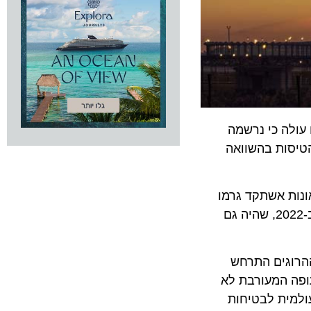
"ח הבטיחות לשנת 2022, ממנו עולה כי נרשמה
2018). כמו כן, חלה עלייה של 25% בהפעלת הטיסות בהשוואה
ר. חמש תאונות אשתקד גרמו
להרוגים לעומת שבע ב-2021. כתוצאה מכך, שיעור התאונות הקטלניות השתפר מ-0.27 למיליון טיסות ב-2021 ל-0.16 ב-2022, שהיה גם
-158 ב-2022. לפי IATA, מספר רוב ההרוגים התרחש
ם של 132 בני אדם. חברת התעופה המעורבת לא
IATA O) הוא של התעשייה העולמית לבטיחות