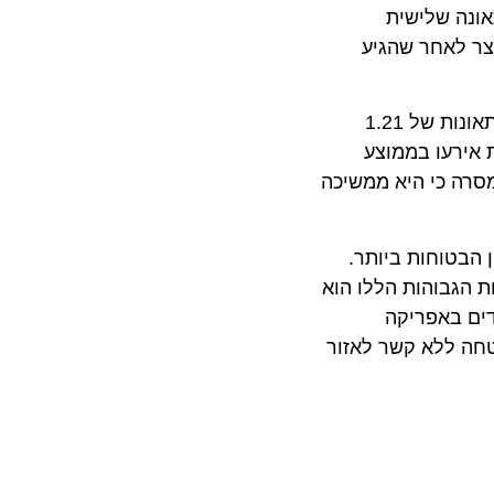
ים. תאונה שלישית
 קצר לאחר שהגיע
מניתוח נתוני התאונות בעשר השנים האחרונות עולה כי תעשיית התעופה שיפרה את ביצועי הבטיחות ב-48% עם שיעור תאונות של 1.21
נים האחרונות אירעו בממוצע
 מטוסים מסחריים (נוסעים ומטענים), שהביאו לממוצע שנתי של 231 הרוגים. IATA מסרה כי היא ממשיכה
אומר לנו שטיסה היא בין הבטוחות ביותר.
גבוהות הללו הוא
 באפריקה
ללא קשר לאזור