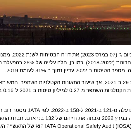
פרסם ביום ג' (07 במרס 2023) את דו
ירידה בשיעור התאונות הקטלניות בהשוואה ל-5 השנים האחרונות (-2022
ב-2022 נרשמו יותר תאונות בתעופה המסחרית, 39 לעומת 29 ב-2021, אך שיעור התאונות הקטלניות השתפ
למרות הירידה במספר התאונות הקטלניות, מספר ההרוגים עלה מ-121 ב-2021 ל
בתאונת מטוס בודד: טיסת צ'יינה איסטרן 5735, שהתרסקה במרץ 2022 וגבתה את חייה
הייתה חברה ביאט"א, אך נמצאת ברישום של IOSA. תקן perational Safety Audit (IOSA