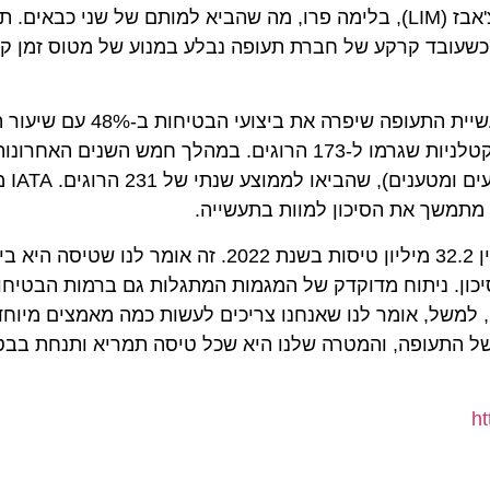
נכנס למסלול ההמראה בנמל התעופה הבינלאומי חורחה צ'אבז (LIM), בלימה פרו, מה שהביא למותם של שני כבא
ל מונטגומרי (MGM) באלבמה, כשעובד קרקע של חברת תעופה נבלע במנוע של מטוס זמן
למיליון טיסות לעומת 2.31 ב-2013, אז נרשמו 11 תאונות קטלניות שגרמו ל-173 הרוגים. במהלך חמש הש
כשבע תאונות קטלניות בשנה עבור
שך את הסיכון למוות בתעשייה.
"תאונות נדירות בתעופה. נרשמו חמש תאונות קטלניות מבין 32.2 מיליון טיסות בשנת 2022. זה 
ן. ניתוח מדוקדק של המגמות המתגלות גם ברמות הבטיחות ה
של, אומר לנו שאנחנו צריכים לעשות כמה מאמצים מיוחדים
התעופה, והמטרה שלנו היא שכל טיסה תמריא ותנחת בבטחה 