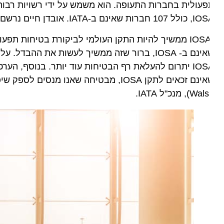
ינם ב-IATA. אובדן חיים נרשם גם בתאונת חברת Precision Air בטנזניה, בה נהרגו 19 בני אדם.
שאינם ב- IOSA, ברור שזה ממשיך לעשות את ההבדל.
כאים לתקן IOSA, מבטיחה שאנו מנסים לספק שיפור מתמיד בביצועי הבטיחות בכל תעשיית התעופה", אמר
W), מנכ"ל IATA.