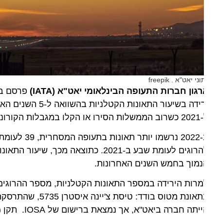
ני יאט"א . freepik
רגון חברות התעופה הבינלאומי יאט"א
(
IATA
)
 הטיסות ב-2022 עדיין נמוך ב-31% לעומת 2019.
נמוך בחמש השנים האחרונות.