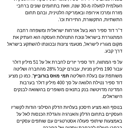
העולמית למעלה מ-30 שנה, וזאת בתחומים שונים ברחבי
מזרח ומרכז אירופה ובאמריקה הלטינית, ובהם תחום
התשתיות, התקשורת, התיירות וכו'.
ד"ר דוד ספיר הוא בעל אזרחות ישראלית ומשפחה רחבה
המתגוררת בישראל ונוכח התנהלות העסקה הוא העתיק את
מקום מגוריו לישראל, מטעמי ציונות ובכוונתו להשתקע בישראל
דרך קבע.
על פי המתווה, דוד ספיר יזרים לחברת אל על 51 מיליון דולר
עבור 190 מיליון מניות, עבורם יקבל 28% מהחברה ושליטה
משותפת עם בעלת השליטה
תמי מוזס בורוביץ'
. כמו כן מציע
דוד ספיר נטילת הלוואה על סך 400 מיליון דולר בערבות
המדינה מדויטשה בנק בתנאים משופרים בהשוואה לבנקים
הישראלים.
בנוסף הוא מציע חיסכון בעלויות הדלק הסילוני הודות לקשריו
העסקיים בתחום הדלק והאנרגיה והגדלת הכנסות לאל על
באמצעות שיתופי פעולה אסטרטגיים עם שותפים עסקיים
ברחבי העולם להרחבת עסקיה של החברה.