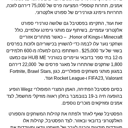
אמנים, תחרות קוספליי המציעה פרס של 75,000 דירהם לזוכה,
תחרויות גיימינג וטורנירים של ספורט אלקטרוני.
זאת ועוד, התקיימו בפסטיבל גם שלושה טורנירי ספורט
אלקטרוני עממיים, בשיתוף עם מותגי גיימינג עולמיים, כולל
Minecraft ו-Honor of Kings, – כאשר מתחרים אזוריים
ושחקני נוער עלו לבמה כדי להשוויץ בכישוריהם ולזכות בפרסים
בשווי של עד $25,000 . השתתפו בהם למעלה מ-600 תלמידים
מ-12 בתי ספר בדובאי וגיימרים בטורניר HUB ME עם כמעט
1,800 שחקנים שהתחרו על מאגר פרסים של 22,000 דירהם
במגוון מותגי משחקים פופולריים, כגון Fortnite, Brawl Stars,
FIFA23, Valorant ו-Rocket League ועוד.
בסיום פסטיבל הפתיחה, האמן המצרי הפופולרי Wegz הופיע
בהופעה חיה ב-19 בנובמבר בחלון ראווה מוזיקלי מחשמל, לצד
אמנים ומוזיקאים מוכרים נוספים.
הפסטיבל שאף לאחד ולפתח את קהילות המשחקים והספורט
האלקטרוני בדובאי ובאזור. לצד הפסטיבל, קהילות אלו
מעודדות מודעות והבנה לערך של משחקי וידאו ומעודדות את