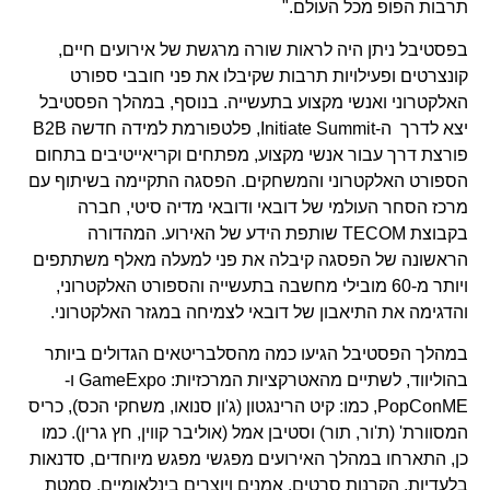
תרבות הפופ מכל העולם."
בפסטיבל ניתן היה לראות שורה מרגשת של אירועים חיים,
קונצרטים ופעילויות תרבות שקיבלו את פני חובבי ספורט
האלקטרוני ואנשי מקצוע בתעשייה. בנוסף, במהלך הפסטיבל
יצא לדרך ה-Initiate Summit, פלטפורמת למידה חדשה B2B
פורצת דרך עבור אנשי מקצוע, מפתחים וקריאייטיבים בתחום
הספורט האלקטרוני והמשחקים. הפסגה התקיימה בשיתוף עם
מרכז הסחר העולמי של דובאי ודובאי מדיה סיטי, חברה
בקבוצת TECOM שותפת הידע של האירוע. המהדורה
הראשונה של הפסגה קיבלה את פני למעלה מאלף משתתפים
ויותר מ-60 מובילי מחשבה בתעשייה והספורט האלקטרוני,
והדגימה את התיאבון של דובאי לצמיחה במגזר האלקטרוני.
במהלך הפסטיבל הגיעו כמה מהסלבריטאים הגדולים ביותר
בהוליווד, לשתיים מהאטרקציות המרכזיות: GameExpo ו-
PopConME, כמו: קיט הרינגטון (ג'ון סנואו, משחקי הכס), כריס
המסוורת' (ת'ור, תור) וסטיבן אמל (אוליבר קווין, חץ גרין). כמו
כן, התארחו במהלך האירועים מפגשי מפגש מיוחדים, סדנאות
בלעדיות, הקרנות סרטים, אמנים ויוצרים בינלאומיים, סמטת