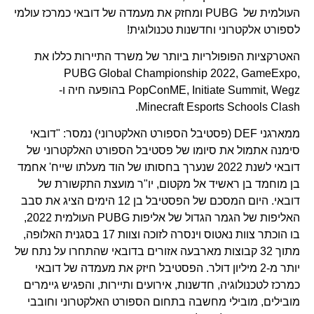
העולמית של PUBG ומחזק את מעמדה של דובאי כמרכז עולמי
לספורט אלקטרוני וחדשנות טכנולוגית!
האטרקציות הפופולריות ביותר של משרד התיירות כללו את
PUBG Global Championship 2022, GameExpo,
PopConME, Initiate Summit, Wegz בהופעה חיה ו-
Minecraft Esports Schools Clash.
ממארגני DEF (פסטיבל הספורט האלקטרוני) נמסר: "דובאי
סימנה אתמול את סיומו של פסטיבל הספורט האלקטרוני של
דובאי לשנת 2022 שנערך בחסותו של הוד מעלתו שייח' אחמד
בן מוחמד בן ראשיד אל מקטום, יו"ר מועצת התקשורת של
דובאי. היום המסכם של הפסטיבל בן 12 הימים הציג את סבב
האליפות של הגמר הגדול של אליפות PUBG העולמית 2022,
בו הוכתר צוות נאטוס וינסרה לזוכה וצוות 17 בסגנית האלופה,
מתוך 32 קבוצות מארבעה אזורים בדובאי שהתחרו על נתח של
יותר מ-2 מיליון דולר. הפסטיבל חיזק את מעמדה של דובאי
כמרכז לטכנולוגיה, חדשנות, אירועים ותיירות, והפגיש גיימרים
מובילים, מובילי מחשבה בתחום הספורט האלקטרוני וחובבי