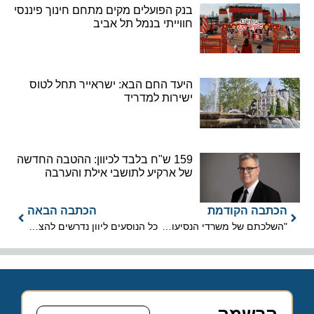
בנק הפועלים מקים מתחם חינוך פיננסי
חווייתי בנמל תל אביב
היעד החם הבא: ישראייר תחל לטוס
ישירות למדריד
159 ש"ח בלבד לכיוון: ההטבה החדשה
של ארקיע לתושבי אילת והערבה
הכתבה הקודמת
הכתבה הבאה
"השלכתם של משרדי הנסיעות ואלפי עובדים אל תהומות האבדון"
כל הנוסעים ליוון נדרשים להציג בדיקת PCR שלילת לקורונה
הרשמה