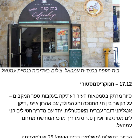
בית הקפה בכנסיית עמנואל. צילום באדיבות כנסיית עמנואל
17.12 – חנוקריסמסטורי
סיור מרתק בסמטאות העיר העתיקה בעקבות ספר המקבים –
על הקשר בין חג החנוכה וחג המולד, עם אהרון איימי, דיקן
אנגליקני דובר עברית מאוסטרליה, יחד עם מדריך הטיולים קני
לים מסינגפור ועידן פנחס מדריך מרכז המורשת מתחם
עמנואל.
הסיור בתשלום (משלמים בבית הקפה) 25 ₪ למשתתף.