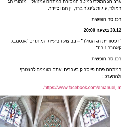
ערב חג המולד! כמיטב המסורת במתחם עמנואל – מזמורי חג
המולד, עוגיות ג'ינג'ר ברד, יין חם וסיידר.
הכניסה חופשית.
30.12 בשעה 20:00
"רפסודיית חג המולד" – בביצוע רביעיית המיתרים "אנסמבל
קאמרה נובה".
הכניסה חופשית
המתחם פתח פייסבוק בעברית ואתם מוזמנים להצטרף
ולהתעדכן:
https://www.facebook.com/emanueljlm/