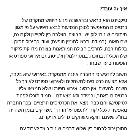
איך זה עובד
?
טיקטינגו הוא בראש ובראשונה מנוע חיפוש מתקדם של
כרטיסים המאפשר לסוכן הנסיעות לבצע חיפוש על פי מגוון
חיתוכים שונים: לוקיישן, קבוצה, הצלבה בין לוקיישן ולקבוצה,
שם האומן (במידה ותרצו להזמין הופעה) ועוד. כך יכול הסוכן,
בקלות רבה, להרכיב חבילה המותאמת בצורה מדויקת ללקוח
שלו הכוללת בתוכה, בנוסף למלון ולטיסה, גם אירועי ספורט או
הופעות ביעד שבחר.
חשוב להדגיש כי החברה איננה מתמקדת באירועי שיא בלבד,
אלא מציעה כרטיסים למשחקים ולאירועי ספורט לאורך כל
השנה. למעשה, אין כמעט אירוע ספורט שלא תמצאו אליו
כרטיסים באתר, ובמידה ולא מצאתם – תמיד תוכלו לפנות
לטיקטינגו והם כבר ימצאו את הכרטיסים הרצויים. בכך החברה
מאפשרת לכל לקוח “לתפוס על הדרך” משחקים בזמן השהייה
בחו”ל שאינם דווקא משחקים גדולים או יקרים.
הסוכן יכול לבחור בין שלוש דרכים שונות כיצד לעבוד עם