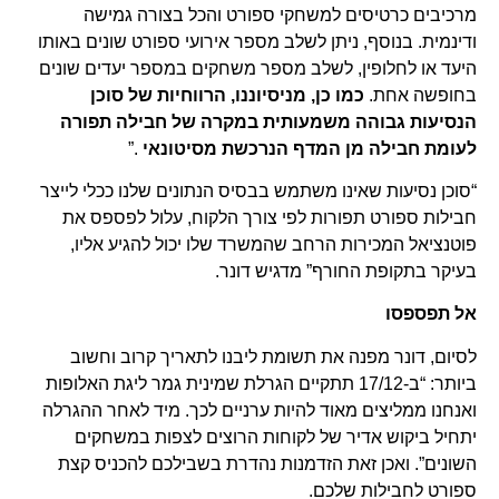
מרכיבים כרטיסים למשחקי ספורט והכל בצורה גמישה
ודינמית. בנוסף, ניתן לשלב מספר אירועי ספורט שונים באותו
היעד או לחלופין, לשלב מספר משחקים במספר יעדים שונים
בחופשה אחת.
כמו כן, מניסיוננו, הרווחיות של סוכן
הנסיעות גבוהה משמעותית במקרה של חבילה תפורה
לעומת חבילה מן המדף הנרכשת מסיטונאי
.”
“סוכן נסיעות שאינו משתמש בבסיס הנתונים שלנו ככלי לייצר
חבילות ספורט תפורות לפי צורך הלקוח, עלול לפספס את
פוטנציאל המכירות הרחב שהמשרד שלו יכול להגיע אליו,
בעיקר בתקופת החורף” מדגיש דונר.
אל תפספסו
לסיום, דונר מפנה את תשומת ליבנו לתאריך קרוב וחשוב
ביותר: “ב-17/12 תתקיים הגרלת שמינית גמר ליגת האלופות
ואנחנו ממליצים מאוד להיות ערניים לכך. מיד לאחר ההגרלה
יתחיל ביקוש אדיר של לקוחות הרוצים לצפות במשחקים
השונים”. ואכן זאת הזדמנות נהדרת בשבילכם להכניס קצת
ספורט לחבילות שלכם.