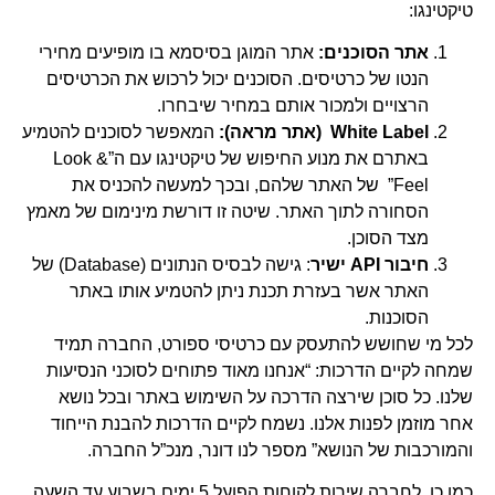
טיקטינגו:
אתר הסוכנים
:
אתר המוגן בסיסמא בו מופיעים מחירי
הנטו של כרטיסים. הסוכנים יכול לרכוש את הכרטיסים
הרצויים ולמכור אותם במחיר שיבחרו.
White Label
(אתר מראה):
המאפשר לסוכנים להטמיע
באתרם את מנוע החיפוש של טיקטינגו עם ה”Look &
Feel” של האתר שלהם, ובכך למעשה להכניס את
הסחורה לתוך האתר. שיטה זו דורשת מינימום של מאמץ
מצד הסוכן.
חיבור
API
ישיר
: גישה לבסיס הנתונים (Database) של
האתר אשר בעזרת תכנת ניתן להטמיע אותו באתר
הסוכנות.
לכל מי שחושש להתעסק עם כרטיסי ספורט, החברה תמיד
שמחה לקיים הדרכות: “אנחנו מאוד פתוחים לסוכני הנסיעות
שלנו. כל סוכן שירצה הדרכה על השימוש באתר ובכל נושא
אחר מוזמן לפנות אלנו. נשמח לקיים הדרכות להבנת הייחוד
והמורכבות של הנושא” מספר לנו דונר, מנכ”ל החברה.
כמו כן, לחברה שירות לקוחות הפועל 5 ימים בשבוע עד השעה