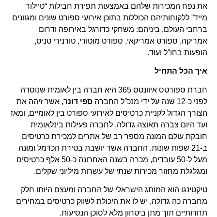
את נפח המכירות שלהם באמצעות תפירת חבילות “טיילור
מייד” ללקוחותיהם הכוללות בתוכן אירועי ספורט שונים ומגוונים
ברחבי העולם, ביניהם: משחקי כדורגל באירופה ודרום
אמריקה, ספורט אמריקאי, ספורט מוטורי, טורנירי טניס,
הופעות בחו”ל ועוד.
איך הכל התחיל
חברת ספורטס איוונטס 365 היא חברה בין לאומית שנוסדה
לפני כ-12 שנה על ידי מנכ”ל החברה
ספי דונר
,
אשר זיהה את
הצורך הגדול לקניית כרטיסים לאירועי ספורט בין לאומיים, ומאז
ועד היום צברה תאוצה גדולה. לחברה פעילות בינלאומית
חובקת עולם המונה מספר רב של אתרים למכירת כרטיסים
ב-21 שפות שונות. החברה אשר יושבת בטירת הכרמל ומונה
מעל ל-50 עובדים, מכרה בשנה האחרונה כ-50 אלף כרטיסים
ומגלגלת מחזור מכירות שנתי של עשרות מיליוני שקלים.
טיקטינגו הוא המותג הישראלי של החברה ומעצם היותו חלק
מחברה כה גדולה, יש לו את היכולת לשווק כרטיסים במחירים
תחרותיים תוך מתן ביטחון מלא לסוכן הנסיעות.