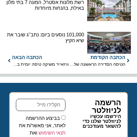
רשת מלונות אסטרל, המונה 7 בתי מלון
באילת, בהנחות מיוחדות
101,000 נוסעים ביום: נתב"ג שובר את
שיא הקיץ
הכתבה הקודמת
הכתבה הבאה
הטיסה הסדירה הראשונה של איתיחאד איירווייז נחתה בנתב"ג
וויזאייר משיקה טיסה יומית בקו תל אביב – אבו דאבי
הרשמה
לניוזלטר
הירשמו עכשיו
בביצוע ההרשמה
לניוזלטר שלנו כדי
לאתר, אני מאשר/ת את
להשאר מעודכנים
תנאי השימוש
ואת