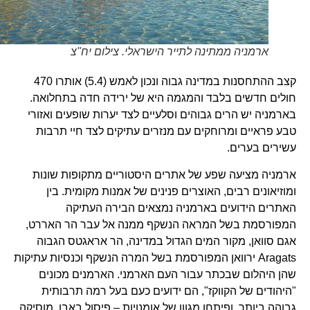
ארמניה ממתינה לתייר הישראלי. צילום יח"צ
קצב ההתחסנות במדינה גבוה ונכון לאמש (5.4) אותרו 470
חולים חדשים בלבד והמגמה היא של ירידה חדה בתחלואה.
בארמניה יש הרים גבוהים וסלעיים לצד יערות שופעים ואזורי
טבע פראיים ומרוחקים עם מנזרים עתיקים לצד חיי תרבות
עשירים בערים.
ארמניה מציעה שפע של אתרים היסטוריים מתקופות שונות
ומוזיאונים רבים, האוצרים פנינים של אמנות מקומית. בין
האתרים הידועים בארמניה נמצאים הבירה העתיקה
המפורסמת בשל המראה הנשקף ממנה אל עבר הר האררט,
אגם סוואן, מקור המים הגדול במדינה, הר אראגטס הגבוה
Aragats ירוואן המפורסמת בשל המרה הנשקף וכנסיות עתיקות
שהן היהלום שבכתר עבור העם הארמני. הארמנים מכונים
"היהודים של הקווקז", הם ידועים כעם בעל רמה תרבותית
גבוהה ביותר, ופיתחו מגוון של אומנויות – פיסול באבן, מוסיקה