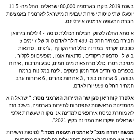
בשנת 2019 ביקרו בארמניה 80,000 ישראלים, החל מה- 11.5
יופעלו שתי טיסות ישירות שבועיות מישראל לארמניה באמצעות
חברת התעופה ארמניה איירליינס.
איסתא החלה לשווק חבילות הכוללת טיסה ו- 4 לילות בירוואן
הבירה במחיר החל מ- 499 דולר לאדם טיול של 7 ימים 5
כוכבים יוקרתי במדינה כולל הרי הקווקז , ג'יפים , סדנאות
בישול , סדנאות ריקודים , סדנאות אומן , מופעים ופולקלור ,
מסיבת רטרו ,כולל מרחצאות מים חמים, טבע ותרבות , אירוח
בכפרים מיוחדים ועוד המון פינוקים . לינה במלונות ברמה
גבוהה , 6 ארוחות בוקר , 3 ארוחות צהרים , 6 ארוחות ערב.
המחיר החל מ 999 יורו לאדם.
אלפרד קוחריאן סגן שר התיירות הארמני מסר:
״ישראל היא
מהמדינות הראשונות שנפתחות לתיירות בארמניה, בשלב הזה
לא מותרת כניסת אירופאים למדינה אני מקווה שעשרות אלפי
ישראלים יפקדו את המדינה בקיץ 2021".
מנשה יהודה מנכ״ל ארמניה תעופה מסר:"
לטיסות הישירות
שיבוצעו מהארץ לארמניה תותר עליה רק לנוסעים מחוסנים ,