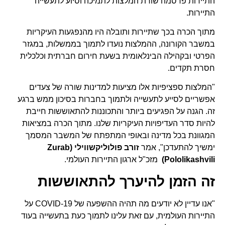
התיירות פרסמה שורת המלצות לתמיכה וסיוע לתעשייה
התיירות.
מתוך הכרה בכך שתיירות ותובלה היו מהנפגעות העיקריות
במשבר הקורונה, ההמלצות נועדו לתמוך בממשלות, במגזר
הפרטי ובקהילה הבינלאומית בשעת חירום חברתית וכלכלית
חסרת תקדים.
"המלצות ספציפיות אלו מציעות למדינות שורה של צעדים
אפשריים לסייע לתעשייה ולתמוך בחברות בסיכון ממש ברגע
זה. הגנה על הפגיעים ביותר והתכוננות להתאוששות חייבת
להיות סדר העדיפויות העיקריות שלנו. מתוך הכרה במציאות
המגוונת בכל מדינה ובאופי המתפתח של המשבר המסמך
ימשיך להתעדכן", אמר
זורב פולוליקשווילי (Zurab
Pololikashvili)
מזכ"ל ארגון התיירות העולמי.
זה הזמן
להיערך להתאוששות
"אנו עדיין לא יודעים מה תהיה ההשפעה של COVID-19 על
התיירות העולמית, עם זאת עלינו לתמוך כעת בתעשייה בעוד