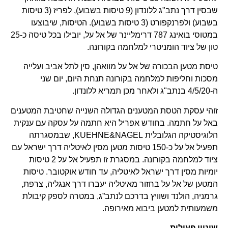
שבסין דרך נתב"ג ללונדון (9 טיסות בשבוע), לפריז (3 טיסות
בשבוע) ולפרנקפורט (3 טיסות בשבוע). הטיסות, שיבוצעו
במטוסי בואינג 787 דרימליינר של אל על, יובילו בכל טיסה כ-25
טון של ציוד הומניטרי למלחמה בקורונה.
טיסת מטען הבכורה של אל על מוואהן, סין לתל אביב ועלייה
מסכות וחליפות למלחמה בקורונה תנחת היום, יום שני
ה-4/5/20 בנתב"ג ולאחר מכן תמריא ללונדון.
זוהי עסקת הטסת המטענים הגדולה השנייה שחטיבת המטענים
באל על חתמה. בחודש אפריל היא חתמה על עסקה עם ענקית
הלוגיסטיקה הגלובלית KUEHNE&NAGEL, שבמסגרתה
תפעיל אל על כ-150 טיסות מטען מסין לאיטליה דרך ישראל עם
ציוד למלחמה בקורונה. במסגרת זו תפעיל אל על 2 טיסות
יומיות מסין דרך ישראל לאיטליה, עד חודש אוקטובר. טיסות
המטען של אל על בחזור מאיטליה יעברו דרך אנגליה, צרפת,
גרמניה, הולנד ושוויץ בדרכם לנתב”ג, במטרה לספק קיבולת
משמעותית למטען ביבוא מאירופה.
שינויי פעילות