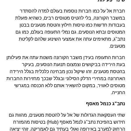
חברת אל על כמו חברות נוספות בעולם למדה להסתדר
במשבר הקורונה, בלי להטיס מטוסים רבים, כשהיא פועלת
בעבודות חדשות כמו טיסות חילוץ והטסת מטענים בבטן
המטוסים ובתא הנוסעים. גם נמלי התעופה בעולם, כמו גם
נתב"ג, מתאימים עתה את אמצעי השינוע שלהם לקליטת
מטענים.
חברות התעופה בעידן משבר הקורונה משנות עתה את פעילותן
בעת הירידה בביקושים וצמצום תנועת הנוסעים, בעיקר
בהטסת מטענים. זהו שיקול נכון מבחינה כלכלית בגלל הירידה
האחרונה במחירי הדלק הסילוני ובגלל שבכך מחזירות החברות
מטוסים לאוויר, במקום להשאיר אותם ללא הכנסה במגרשי
החנייה.
נתב"ג כנמל מאסף
שתי העסקאות הגדולות של אל על להטסת מטענים, מהוות גם
חידוש בהפיכת נתב"ג לנמל מאסף (Hub) בטיסות מהמזרח
הרחוק למערב באירופה ואולי בעתיד גם לאמריקה. זוהי יציאה