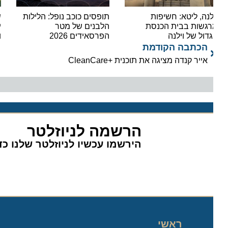
לנה, ליטא: חשיפות
תופסים כוכב נופל: הלילות
שיא ה
גשות בבית הכנסת
הלבנים של מטר
דול של וילנה
הפרסאידים 2026
וכ-14,000 נוסעים ביום אחד
הכתבה הקודמת
אייר קנדה מציגה את תוכנית +CleanCare
הרשמה לניוזלטר
הירשמו עכשיו לניוזלטר שלנו כדי 
ראשי